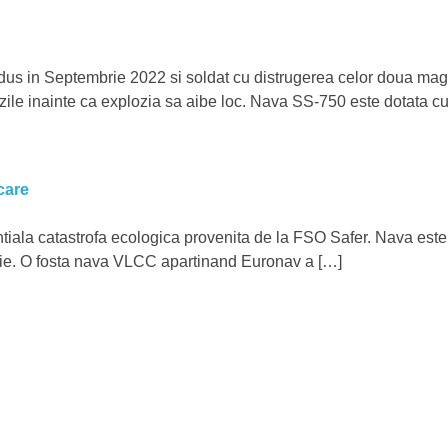
rodus in Septembrie 2022 si soldat cu distrugerea celor doua ma
zile inainte ca explozia sa aibe loc. Nava SS-750 este dotata c
care
iala catastrofa ecologica provenita de la FSO Safer. Nava este
lozie. O fosta nava VLCC apartinand Euronav a […]