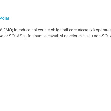
Polar
(IMO) introduce noi cerințe obligatorii care afectează operarea n
avelor SOLAS și, în anumite cazuri, și navelor mici sau non-SO