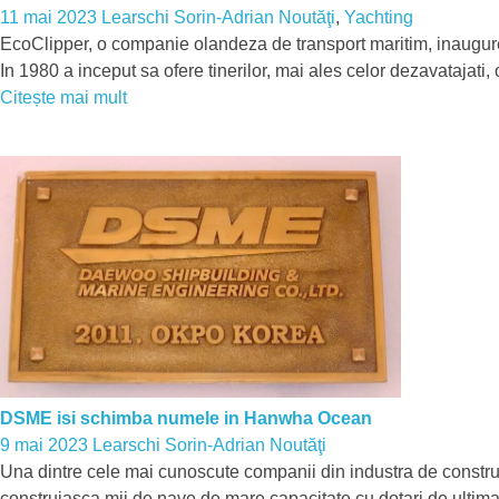
11 mai 2023
Learschi Sorin-Adrian
Noutăţi
,
Yachting
EcoClipper, o companie olandeza de transport maritim, inaugurea
In 1980 a inceput sa ofere tinerilor, mai ales celor dezavatajati,
Citește mai mult
DSME isi schimba numele in Hanwha Ocean
9 mai 2023
Learschi Sorin-Adrian
Noutăţi
Una dintre cele mai cunoscute companii din industra de constr
construiasca mii de nave de mare capacitate cu dotari de ult