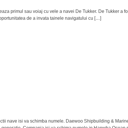
za primul sau voiaj cu vele a navei De Tukker. De Tukker a fost 
 oportunitatea de a invata tainele navigatului cu […]
uctii nave isi va schimba numele. Daewoo Shipbuilding & Marine
ima generatie. Compania isi va schima numele in Hanwha Ocean 