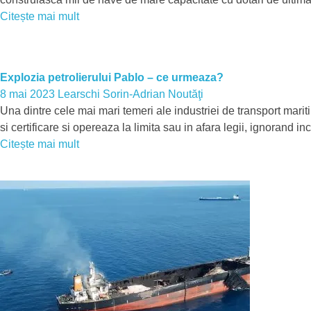
Citește mai mult
Explozia petrolierului Pablo – ce urmeaza?
8 mai 2023
Learschi Sorin-Adrian
Noutăţi
Una dintre cele mai mari temeri ale industriei de transport mari
si certificare si opereaza la limita sau in afara legii, ignorand 
Citește mai mult