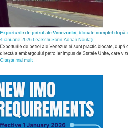
Exporturile de petrol ale Venezuelei, blocate complet du
4 ianuarie 2026
Learschi Sorin-Adrian
Noutăţi
Exporturile de petrol ale Venezuelei sunt practic blocate, după c
directă a embargoului petrolier impus de Statele Unite, care viz
Citește mai mult