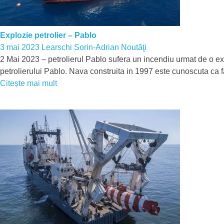
Explozie petrolier – Pablo
3 mai 2023
Learschi Sorin-Adrian
Noutăţi
2 Mai 2023 – petrolierul Pablo sufera un incendiu urmat de o expl
petrolierului Pablo. Nava construita in 1997 este cunoscuta ca f
Citește mai mult