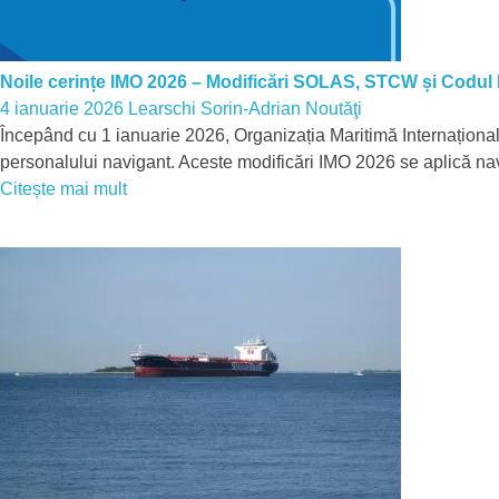
Noile cerințe IMO 2026 – Modificări SOLAS, STCW și Codul 
4 ianuarie 2026
Learschi Sorin-Adrian
Noutăţi
Începând cu 1 ianuarie 2026, Organizația Maritimă Internațională 
personalului navigant. Aceste modificări IMO 2026 se aplică n
Citește mai mult