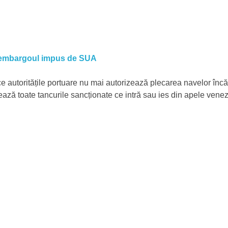
pă embargoul impus de SUA
e autoritățile portuare nu mai autorizează plecarea navelor încăr
ează toate tancurile sancționate ce intră sau ies din apele venez