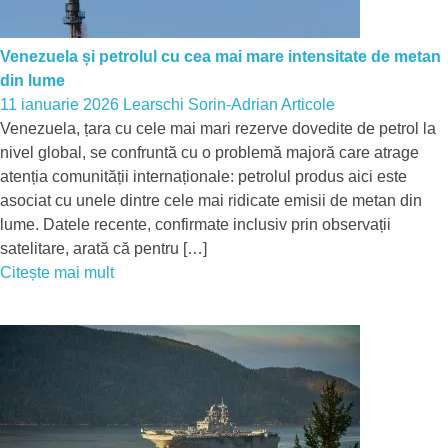
Venezuela și petrolul cu cea mai mare intensitate de metan
din lume
11 ianuarie 2026
Learschi Sorin-Adrian
Articole
Venezuela, țara cu cele mai mari rezerve dovedite de petrol la
nivel global, se confruntă cu o problemă majoră care atrage
atenția comunității internaționale: petrolul produs aici este
asociat cu unele dintre cele mai ridicate emisii de metan din
lume. Datele recente, confirmate inclusiv prin observații
satelitare, arată că pentru […]
Citește mai mult