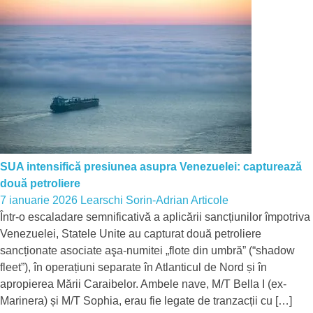
SUA intensifică presiunea asupra Venezuelei: capturează
două petroliere
7 ianuarie 2026
Learschi Sorin-Adrian
Articole
Într-o escaladare semnificativă a aplicării sancțiunilor împotriva
Venezuelei, Statele Unite au capturat două petroliere
sancționate asociate aşa-numitei „flote din umbră” (“shadow
fleet”), în operațiuni separate în Atlanticul de Nord și în
apropierea Mării Caraibelor. Ambele nave, M/T Bella I (ex-
Marinera) și M/T Sophia, erau fie legate de tranzacții cu […]