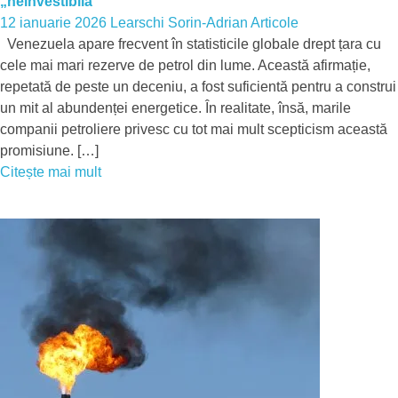
„neinvestibilă”
12 ianuarie 2026
Learschi Sorin-Adrian
Articole
Venezuela apare frecvent în statisticile globale drept țara cu
cele mai mari rezerve de petrol din lume. Această afirmație,
repetată de peste un deceniu, a fost suficientă pentru a construi
un mit al abundenței energetice. În realitate, însă, marile
companii petroliere privesc cu tot mai mult scepticism această
promisiune. […]
Citește mai mult