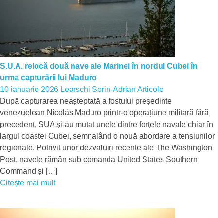
S.U.A. relocă două nave ale Marinei în nordul Cubei în
urma capturării lui Maduro
10 ianuarie 2026
Learschi Sorin-Adrian
Articole
După capturarea neașteptată a fostului președinte
venezuelean Nicolás Maduro printr-o operațiune militară fără
precedent, SUA și-au mutat unele dintre forțele navale chiar în
largul coastei Cubei, semnalând o nouă abordare a tensiunilor
regionale. Potrivit unor dezvăluiri recente ale The Washington
Post, navele rămân sub comanda United States Southern
Command și […]
Citește mai mult