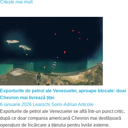
Citește mai mult
Exporturile de petrol ale Venezuelei, aproape blocate: doar
Chevron mai livrează țiței
6 ianuarie 2026
Learschi Sorin-Adrian
Articole
Exporturile de petrol ale Venezuelei se află într-un punct critic,
după ce doar compania americană Chevron mai desfășoară
operațiuni de încărcare a țițeiului pentru livrări externe.