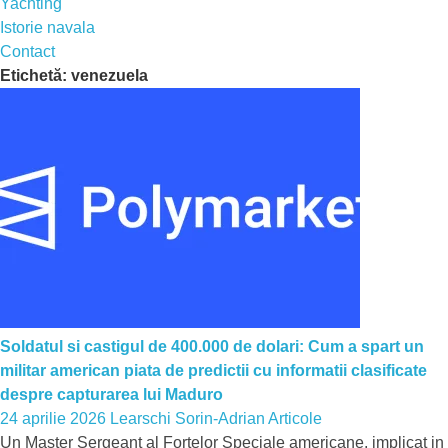
Yachting
Istorie navala
Contact
Etichetă:
venezuela
Soldatul si castigul de 400.000 de dolari: Cum a spart un
militar american piata de predictii cu informatii clasificate
despre capturarea lui Maduro
24 aprilie 2026
Learschi Sorin-Adrian
Articole
Un Master Sergeant al Fortelor Speciale americane, implicat in