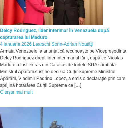
Delcy Rodriguez, lider interimar în Venezuela după
capturarea lui Maduro
4 ianuarie 2026
Learschi Sorin-Adrian
Noutăţi
Armata Venezuelei a anunțat că recunoaște pe Vicepreședinta
Delcy Rodriguez drept lider interimar al țării, după ce Nicolas
Maduro a fost extras din Caracas de forțele SUA sâmbătă.
Ministrul Apărării susține decizia Curții Supreme Ministrul
Apărării, Vladimir Padrino Lopez, a emis o declarație prin care
sprijină hotărârea Curții Supreme ce […]
Citește mai mult