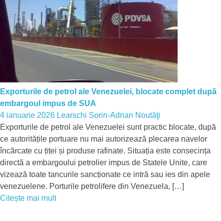
Exporturile de petrol ale Venezuelei, blocate complet după
embargoul impus de SUA
4 ianuarie 2026
Learschi Sorin-Adrian
Noutăţi
Exporturile de petrol ale Venezuelei sunt practic blocate, după
ce autoritățile portuare nu mai autorizează plecarea navelor
încărcate cu țiței și produse rafinate. Situația este consecința
directă a embargoului petrolier impus de Statele Unite, care
vizează toate tancurile sancționate ce intră sau ies din apele
venezuelene. Porturile petrolifere din Venezuela, […]
Citește mai mult