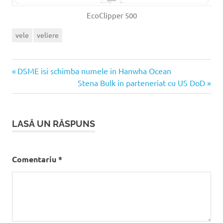
EcoClipper 500
vele
veliere
Articolul
Navigare
DSME isi schimba numele in Hanwha Ocean
anterior:
Articolul
Stena Bulk in parteneriat cu US DoD
în
următor:
articole
LASĂ UN RĂSPUNS
Comentariu
*