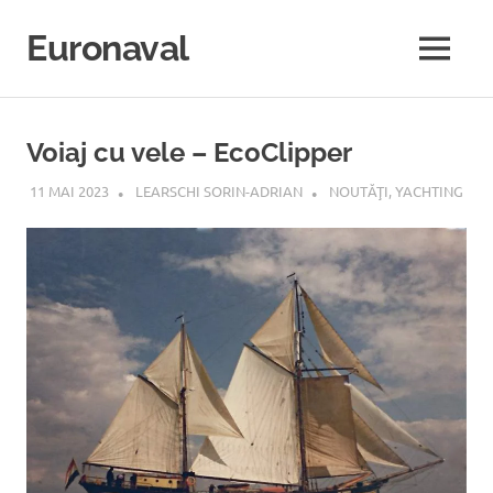
Sari
la
Euronaval
MENU
conținut
Voiaj cu vele – EcoClipper
11 MAI 2023
LEARSCHI SORIN-ADRIAN
NOUTĂŢI
,
YACHTING