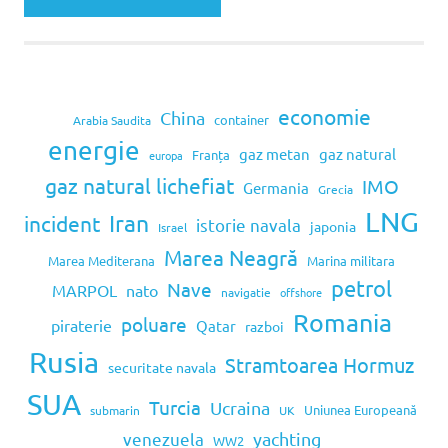
economie
China
container
Arabia Saudita
energie
gaz metan
gaz natural
Franța
europa
gaz natural lichefiat
IMO
Germania
Grecia
LNG
Iran
incident
istorie navala
japonia
Israel
Marea Neagră
Marea Mediterana
Marina militara
petrol
Nave
MARPOL
nato
navigatie
offshore
Romania
poluare
piraterie
Qatar
razboi
Rusia
Stramtoarea Hormuz
securitate navala
SUA
Turcia
Ucraina
Uniunea Europeană
submarin
UK
venezuela
yachting
WW2