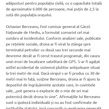
adăposturi pentru populația civilă, cu o capacitate totală
de aproximativ 6.000 de persoane, mai puțin de 2,5 la
sută din populația orașului.
Octavian Berceanu, fost comisar general al Gărzii
Naționale de Mediu, a formulat scenariul cel mai
sumbru al incidentului. Conform analizei sale, publicate
pe rețelele sociale, drona ar fi virat la stânga spre
terminalul petrolier cu două sau trei secunde mai
devreme decât ar fi cerut traseul programat, din cauza
unei erori de localizare satelitară de GPS. S-ar fi agățat
astfel accidental de sistemul plutitor antipoluare situat
la trei metri de mal. Dacă virajul s-ar fi produs cu 30 de
metri mai în față, susține Berceanu, drona ar fi ajuns la
depozitul de îngrășăminte azotate care, în cuvintele
sale, „pot genera o explozie de o mie de ori mai
puternică decât drona în sine”. Afirmațiile lui Berceanu
sunt o ipoteză individuală și nu au fost confirmate de
instituțiile statului, însă concordă cu evaluarea generală