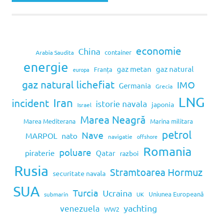
economie
China
container
Arabia Saudita
energie
gaz metan
gaz natural
Franța
europa
gaz natural lichefiat
IMO
Germania
Grecia
LNG
Iran
incident
istorie navala
japonia
Israel
Marea Neagră
Marea Mediterana
Marina militara
petrol
Nave
MARPOL
nato
navigatie
offshore
Romania
poluare
piraterie
Qatar
razboi
Rusia
Stramtoarea Hormuz
securitate navala
SUA
Turcia
Ucraina
Uniunea Europeană
submarin
UK
venezuela
yachting
WW2