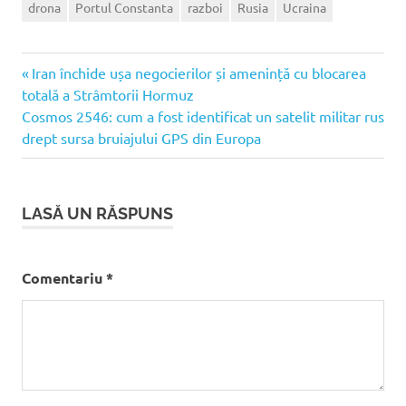
drona
Portul Constanta
razboi
Rusia
Ucraina
Articolul
Navigare
Iran închide ușa negocierilor și amenință cu blocarea
anterior:
totală a Strâmtorii Hormuz
în
Articolul
Cosmos 2546: cum a fost identificat un satelit militar rus
următor:
drept sursa bruiajului GPS din Europa
articole
LASĂ UN RĂSPUNS
Comentariu
*