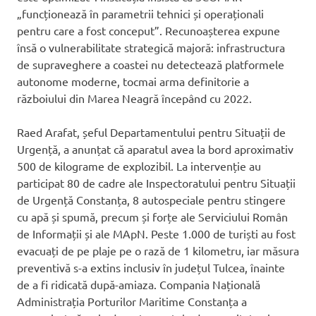
„funcționează în parametrii tehnici și operaționali
pentru care a fost conceput”. Recunoașterea expune
însă o vulnerabilitate strategică majoră: infrastructura
de supraveghere a coastei nu detectează platformele
autonome moderne, tocmai arma definitorie a
războiului din Marea Neagră începând cu 2022.
Raed Arafat, șeful Departamentului pentru Situații de
Urgență, a anunțat că aparatul avea la bord aproximativ
500 de kilograme de explozibil. La intervenție au
participat 80 de cadre ale Inspectoratului pentru Situații
de Urgență Constanța, 8 autospeciale pentru stingere
cu apă și spumă, precum și forțe ale Serviciului Român
de Informații și ale MApN. Peste 1.000 de turiști au fost
evacuați de pe plaje pe o rază de 1 kilometru, iar măsura
preventivă s-a extins inclusiv în județul Tulcea, înainte
de a fi ridicată după-amiaza. Compania Națională
Administrația Porturilor Maritime Constanța a