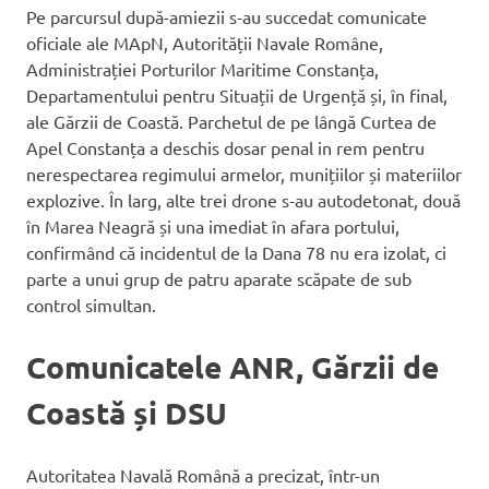
Pe parcursul după-amiezii s-au succedat comunicate
oficiale ale MApN, Autorității Navale Române,
Administrației Porturilor Maritime Constanța,
Departamentului pentru Situații de Urgență și, în final,
ale Gărzii de Coastă. Parchetul de pe lângă Curtea de
Apel Constanța a deschis dosar penal in rem pentru
nerespectarea regimului armelor, munițiilor și materiilor
explozive. În larg, alte trei drone s-au autodetonat, două
în Marea Neagră și una imediat în afara portului,
confirmând că incidentul de la Dana 78 nu era izolat, ci
parte a unui grup de patru aparate scăpate de sub
control simultan.
Comunicatele ANR, Gărzii de
Coastă și DSU
Autoritatea Navală Română a precizat, într-un