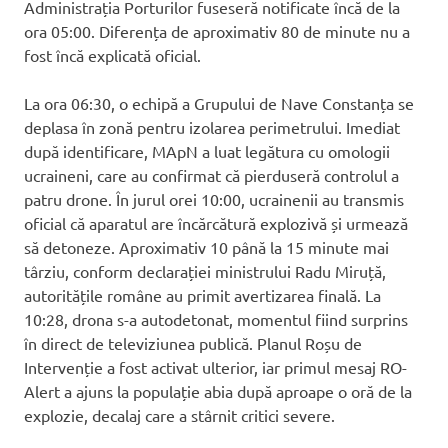
Administrația Porturilor fuseseră notificate încă de la
ora 05:00. Diferența de aproximativ 80 de minute nu a
fost încă explicată oficial.
La ora 06:30, o echipă a Grupului de Nave Constanța se
deplasa în zonă pentru izolarea perimetrului. Imediat
după identificare, MApN a luat legătura cu omologii
ucraineni, care au confirmat că pierduseră controlul a
patru drone. În jurul orei 10:00, ucrainenii au transmis
oficial că aparatul are încărcătură explozivă și urmează
să detoneze. Aproximativ 10 până la 15 minute mai
târziu, conform declarației ministrului Radu Miruță,
autoritățile române au primit avertizarea finală. La
10:28, drona s-a autodetonat, momentul fiind surprins
în direct de televiziunea publică. Planul Roșu de
Intervenție a fost activat ulterior, iar primul mesaj RO-
Alert a ajuns la populație abia după aproape o oră de la
explozie, decalaj care a stârnit critici severe.