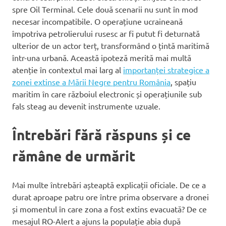
spre Oil Terminal. Cele două scenarii nu sunt în mod
necesar incompatibile. O operațiune ucraineană
împotriva petrolierului rusesc ar fi putut fi deturnată
ulterior de un actor terț, transformând o țintă maritimă
într-una urbană. Această ipoteză merită mai multă
atenție în contextul mai larg al
importanței strategice a
zonei extinse a Mării Negre pentru România
, spațiu
maritim în care războiul electronic și operațiunile sub
fals steag au devenit instrumente uzuale.
Întrebări fără răspuns și ce
rămâne de urmărit
Mai multe întrebări așteaptă explicații oficiale. De ce a
durat aproape patru ore între prima observare a dronei
și momentul în care zona a fost extins evacuată? De ce
mesajul RO-Alert a ajuns la populație abia după