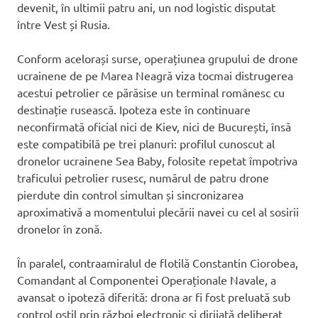
devenit, în ultimii patru ani, un nod logistic disputat
între Vest și Rusia.
Conform acelorași surse, operațiunea grupului de drone
ucrainene de pe Marea Neagră viza tocmai distrugerea
acestui petrolier ce părăsise un terminal românesc cu
destinație rusească. Ipoteza este în continuare
neconfirmată oficial nici de Kiev, nici de București, însă
este compatibilă pe trei planuri: profilul cunoscut al
dronelor ucrainene Sea Baby, folosite repetat împotriva
traficului petrolier rusesc, numărul de patru drone
pierdute din control simultan și sincronizarea
aproximativă a momentului plecării navei cu cel al sosirii
dronelor în zonă.
În paralel, contraamiralul de flotilă Constantin Ciorobea,
Comandant al Componentei Operaționale Navale, a
avansat o ipoteză diferită: drona ar fi fost preluată sub
control ostil prin război electronic și dirijată deliberat