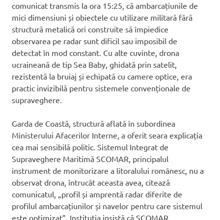
comunicat transmis la ora 15:25, că ambarcațiunile de
mici dimensiuni și obiectele cu utilizare militară fără
structură metalică ori construite să împiedice
observarea pe radar sunt dificil sau imposibil de
detectat în mod constant. Cu alte cuvinte, drona
ucraineană de tip Sea Baby, ghidată prin satelit,
rezistentă la bruiaj și echipată cu camere optice, era
practic invizibilă pentru sistemele convenționale de
supraveghere.
Garda de Coastă, structură aflată în subordinea
Ministerului Afacerilor Interne, a oferit seara explicația
cea mai sensibilă politic. Sistemul Integrat de
Supraveghere Maritimă SCOMAR, principalul
instrument de monitorizare a litoralului românesc, nu a
observat drona, întrucât aceasta avea, citează
comunicatul, „profil și amprentă radar diferite de
profilul ambarcațiunilor și navelor pentru care sistemul
este optimizat”. Instituția insistă că SCOMAR