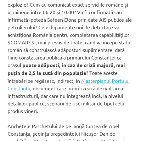
explozie? Cum au comunicat exact serviciile române și
ucrainene între 06:20 și 10:00? Va fi confirmată sau
infirmată ipoteza Safeen Elona prin date AIS publice ale
petrolierului? Ce echipamente noi de detectare va
achiziționa România pentru completarea capabilităților
SCOMAR? Și, mai presus de toate, când va începe statul
român să construiască adăposturi suplimentare, dată
fiind constatarea publică a primarului Constanței că
orașul
poate adăposti, în caz de criză majoră, mai
puțin de 2,5 la sută din populație
? Toate aceste
întrebări se regăsesc, indirect, în
Masterplanul Portului
Constanța
, document care prioritizează dezvoltarea
infrastructurii, dar care nu integrează încă, la nivelul
detaliilor publice, scenarii de risc militar de tipul celui
produs vineri.
Anchetele Parchetului de pe lângă Curtea de Apel
Constanța, ședința președintelui Nicușor Dan de
sâmbătă cu Ministerul Apărării Naționale, Ministerul