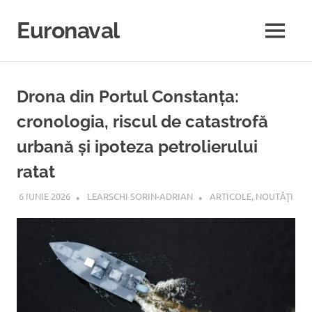
Sari
la
Euronaval
MENU
conținut
Drona din Portul Constanța:
cronologia, riscul de catastrofă
urbană și ipoteza petrolierului
ratat
6 IUNIE 2026
LEARSCHI SORIN-ADRIAN
ARTICOLE
,
NOUTĂŢI