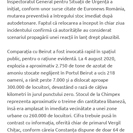
Inspectoratul General pentru Situații de Urgență a
inițiat, conform unor surse citate de Euronews România,
mutarea preventivă a întregului stoc imediat după
autodetonare. Faptul că relocarea a început în chiar ziua
incidentului confirmă că autoritățile au considerat
scenariul propagării unei reacții în lanț drept plauzibil.
Comparația cu Beirut a fost invocată rapid în spațiul
public, pentru o rațiune evidentă. La 4 august 2020,
explozia a aproximativ 2.750 de tone de azotat de
amoniu stocate neglijent în Portul Beirut a ucis 218
oameni, a rănit peste 7.000 și a dislocat aproape
300.000 de locuitori, devastând o rază de câțiva
kilometri în jurul punctului zero. Stocul de la Chimpex
reprezenta aproximativ o treime din cantitatea libaneză,
însă era amplasat în imediata vecinătate a unei zone
urbane cu 260.000 de locuitori. Cifra trebuie pusă în
contrast cu informația, oferită chiar de primarul Vergil
Chițac, conform căreia Constanța dispune de doar 64 de