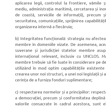
aplicarea legii, controlul la frontiere, vămile ș
mediu, administrația maritimă, cercetarea și ino
de coastă, serviciile de informații), precum ș
securitatea, comunicațiile, sprijinirea capabilită
organizarea internă a fiecăruia;
b) Integritatea funcțională: strategia nu afecte
membre în domeniile vizate. De asemenea, acea
suverane și jurisdicției statelor membre asu
internațional relevant, inclusiv cu UNCLOS. Ma
membre trebuie să fie luate în considerare pe depl
utilizând în mod optim capabilitățile existente
crearea unor noi structuri, a unei noi legislații ș
cerința de a furniza fonduri suplimentare;
c) respectarea normelor și a principiilor: respect
a democrației, precum și conformitatea deplină 
valorile consacrate în cadrul acestora, sunt 