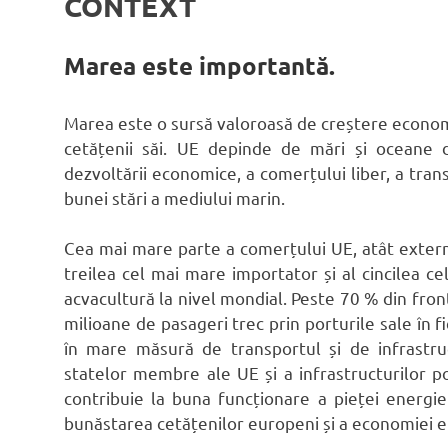
CONTEXT
Marea este importantă.
Marea este o sursă valoroasă de creștere econom
cetățenii săi. UE depinde de mări și oceane de
dezvoltării economice, a comerțului liber, a transp
bunei stări a mediului marin.
Cea mai mare parte a comerțului UE, atât extern,
treilea cel mai mare importator și al cincilea 
acvacultură la nivel mondial. Peste 70 % din fron
milioane de pasageri trec prin porturile sale în 
în mare măsură de transportul și de infrastru
statelor membre ale UE și a infrastructurilor p
contribuie la buna funcționare a pieței energiei 
bunăstarea cetățenilor europeni și a economiei 