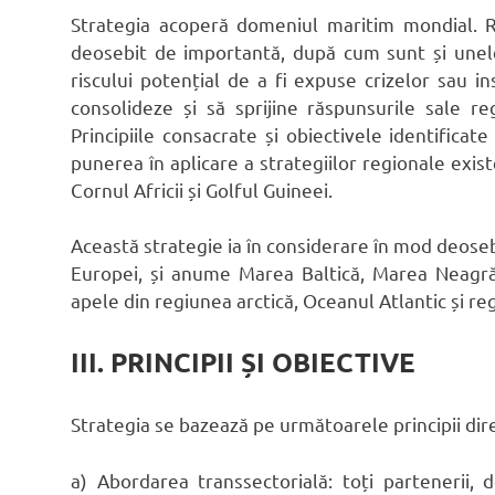
Strategia acoperă domeniul maritim mondial. R
deosebit de importantă, după cum sunt și unele
riscului potențial de a fi expuse crizelor sau in
consolideze și să sprijine răspunsurile sale r
Principiile consacrate și obiectivele identificat
punerea în aplicare a strategiilor regionale exist
Cornul Africii și Golful Guineei.
Această strategie ia în considerare în mod deoseb
Europei, și anume Marea Baltică, Marea Neagr
apele din regiunea arctică, Oceanul Atlantic și reg
III. PRINCIPII ȘI OBIECTIVE
Strategia se bazează pe următoarele principii dir
a) Abordarea transsectorială: toți partenerii, de 