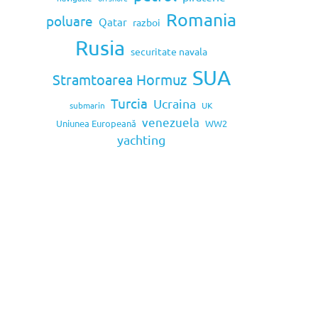
Romania
poluare
Qatar
razboi
Rusia
securitate navala
SUA
Stramtoarea Hormuz
Turcia
Ucraina
submarin
UK
venezuela
Uniunea Europeană
WW2
yachting