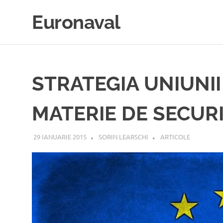
Sari
Euronaval
la
Stiri
conținut
si
STRATEGIA UNIUNI
informatii
MATERIE DE SECUR
din
29 IANUARIE 2015
SORIN LEARSCHI
ARTICOLE
domeniul
naval