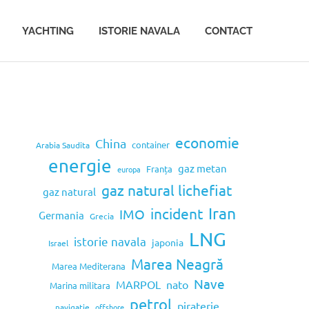
YACHTING
ISTORIE NAVALA
CONTACT
economie
China
container
Arabia Saudita
energie
gaz metan
Franța
europa
gaz natural lichefiat
gaz natural
Iran
incident
IMO
Germania
Grecia
LNG
istorie navala
japonia
Israel
Marea Neagră
Marea Mediterana
Nave
MARPOL
nato
Marina militara
petrol
piraterie
navigatie
offshore