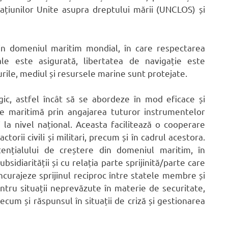
Națiunilor Unite asupra dreptului mării (UNCLOS) și
din domeniul maritim mondial, în care respectarea
nale este asigurată, libertatea de navigație este
urile, mediul și resursele marine sunt protejate.
egic, astfel încât să se abordeze în mod eficace și
te maritimă prin angajarea tuturor instrumentelor
i la nivel național. Aceasta facilitează o cooperare
ctorii civili și militari, precum și în cadrul acestora.
tențialului de creștere din domeniul maritim, în
bsidiarității și cu relația parte sprijinită/parte care
ncurajeze sprijinul reciproc între statele membre și
ntru situații neprevăzute în materie de securitate,
recum și răspunsul în situații de criză și gestionarea