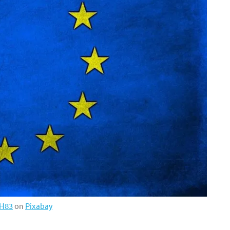
H83
on
Pixabay