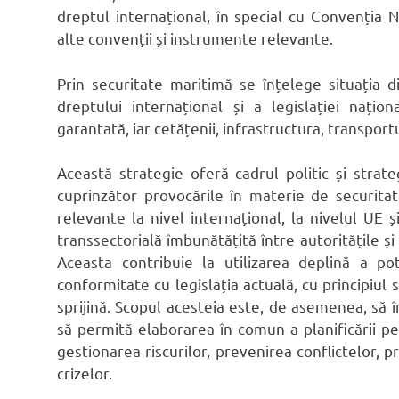
dreptul internațional, în special cu Convenția 
alte convenții și instrumente relevante.
Prin securitate maritimă se înțelege situația 
dreptului internațional și a legislației națio
garantată, iar cetățenii, infrastructura, transport
Această strategie oferă cadrul politic și strat
cuprinzător provocările în materie de securita
relevante la nivel internațional, la nivelul UE ș
transsectorială îmbunătățită între autoritățile și a
Aceasta contribuie la utilizarea deplină a po
conformitate cu legislația actuală, cu principiul su
sprijină. Scopul acesteia este, de asemenea, să î
să permită elaborarea în comun a planificării pe
gestionarea riscurilor, prevenirea conflictelor, p
crizelor.