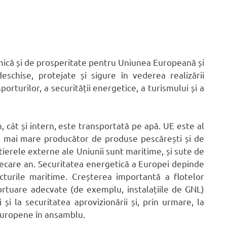
ică și de prosperitate pentru Uniunea Europeană și
schise, protejate și sigure în vederea realizării
orturilor, a securității energetice, a turismului și a
 cât și intern, este transportată pe apă. UE este al
cel mai mare producător de produse pescărești și de
tierele externe ale Uniunii sunt maritime, și sute de
fiecare an. Securitatea energetică a Europei depinde
cturile maritime. Creșterea importantă a flotelor
ortuare adecvate (de exemplu, instalațiile de GNL)
și la securitatea aprovizionării și, prin urmare, la
europene în ansamblu.