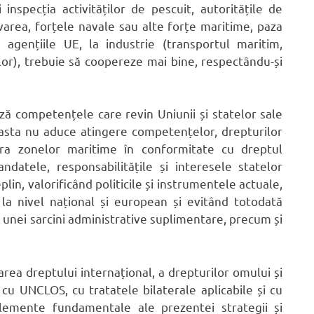
i inspecția activităților de pescuit, autoritățile de
varea, forțele navale sau alte forțe maritime, paza
i agențiile UE, la industrie (transportul maritim,
ților), trebuie să coopereze mai bine, respectându-și
ază competențele care revin Uniunii și statelor sale
sta nu aduce atingere competențelor, drepturilor
pra zonelor maritime în conformitate cu dreptul
ndatele, responsabilitățile și interesele statelor
in, valorificând politicile și instrumentele actuale,
 la nivel național și european și evitând totodată
i a unei sarcini administrative suplimentare, precum și
area dreptului internațional, a drepturilor omului și
cu UNCLOS, cu tratatele bilaterale aplicabile și cu
elemente fundamentale ale prezentei strategii și