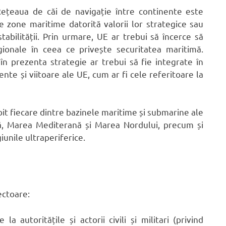
ețeaua de căi de navigație între continente este
 zone maritime datorită valorii lor strategice sau
stabilității. Prin urmare, UE ar trebui să încerce să
egionale în ceea ce privește securitatea maritimă.
e în prezenta strategie ar trebui să fie integrate în
ente și viitoare ale UE, cum ar fi cele referitoare la
it fiecare dintre bazinele maritime și submarine ale
ă, Marea Mediterană și Marea Nordului, precum și
iunile ultraperiferice.
ectoare:
la autoritățile și actorii civili și militari (privind