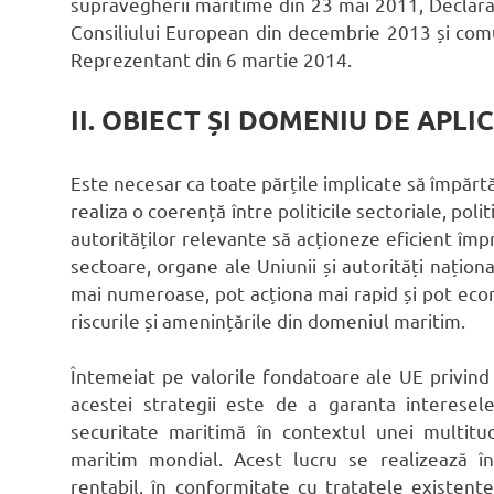
supravegherii maritime din 23 mai 2011, Declaraț
Consiliului European din decembrie 2013 și com
Reprezentant din 6 martie 2014.
II. OBIECT ȘI DOMENIU DE APLI
Este necesar ca toate părțile implicate să împărtă
realiza o coerență între politicile sectoriale, poli
autorităților relevante să acționeze eficient împ
sectoare, organe ale Uniunii și autorități națio
mai numeroase, pot acționa mai rapid și pot eco
riscurile și amenințările din domeniul maritim.
Întemeiat pe valorile fondatoare ale UE privind 
acestei strategii este de a garanta interese
securitate maritimă în contextul unei multitud
maritim mondial. Acest lucru se realizează în
rentabil, în conformitate cu tratatele existente