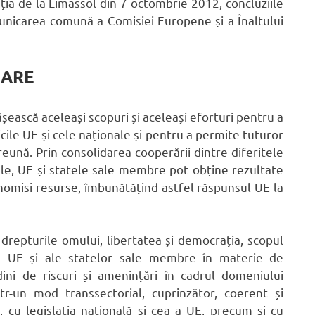
ia de la Limassol din 7 octombrie 2012, concluziile
unicarea comună a Comisiei Europene și a Înaltului
CARE
șească aceleași scopuri și aceleași eforturi pentru a
ticile UE și cele naționale și pentru a permite tuturor
reună. Prin consolidarea cooperării dintre diferitele
nale, UE și statele sale membre pot obține rezultate
nomisi resurse, îmbunătățind astfel răspunsul UE la
drepturile omului, libertatea și democrația, scopul
le UE și ale statelor sale membre în materie de
ini de riscuri și amenințări în cadrul domeniului
tr-un mod transsectorial, cuprinzător, coerent și
, cu legislația națională și cea a UE, precum și cu