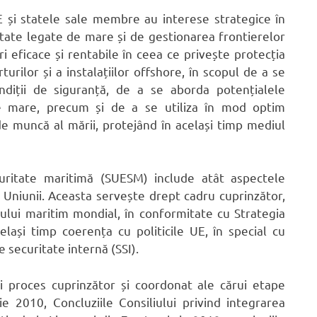
E și statele sale membre au interese strategice în
itate legate de mare și de gestionarea frontierelor
 eficace și rentabile în ceea ce privește protecția
turilor și a instalațiilor offshore, în scopul de a se
diții de siguranță, de a se aborda potențialele
 pe mare, precum și de a se utiliza în mod optim
de muncă al mării, protejând în același timp mediul
uritate maritimă (SUESM) include atât aspectele
a Uniunii. Aceasta servește drept cadru cuprinzător,
iului maritim mondial, în conformitate cu Strategia
lași timp coerența cu politicile UE, în special cu
e securitate internă (SSI).
i proces cuprinzător și coordonat ale cărui etape
ie 2010, Concluziile Consiliului privind integrarea