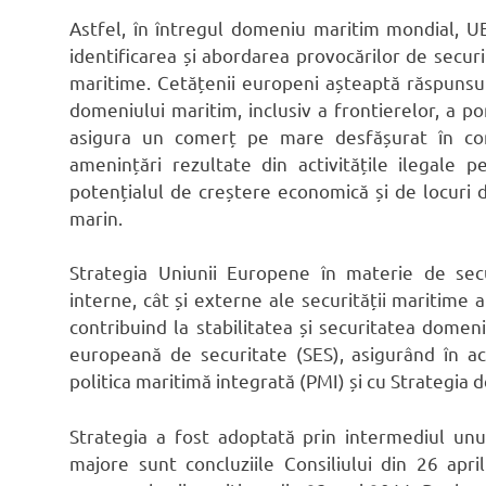
Astfel, în întregul domeniu maritim mondial, U
identificarea și abordarea provocărilor de secur
maritime. Cetățenii europeni așteaptă răspunsuri
domeniului maritim, inclusiv a frontierelor, a por
asigura un comerț pe mare desfășurat în con
amenințări rezultate din activitățile ilegale
potențialul de creștere economică și de locuri 
marin.
Strategia Uniunii Europene în materie de sec
interne, cât și externe ale securității maritime 
contribuind la stabilitatea și securitatea domen
europeană de securitate (SES), asigurând în ace
politica maritimă integrată (PMI) și cu Strategia d
Strategia a fost adoptată prin intermediul unu
majore sunt concluziile Consiliului din 26 april