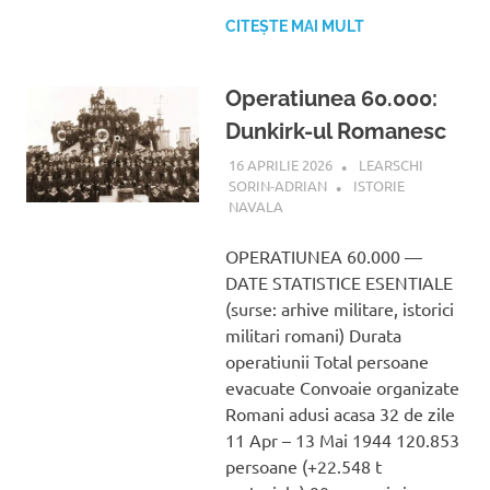
CITEȘTE MAI MULT
Operatiunea 60.000:
Dunkirk-ul Romanesc
16 APRILIE 2026
LEARSCHI
SORIN-ADRIAN
ISTORIE
NAVALA
OPERATIUNEA 60.000 —
DATE STATISTICE ESENTIALE
(surse: arhive militare, istorici
militari romani) Durata
operatiunii Total persoane
evacuate Convoaie organizate
Romani adusi acasa 32 de zile
11 Apr – 13 Mai 1944 120.853
persoane (+22.548 t