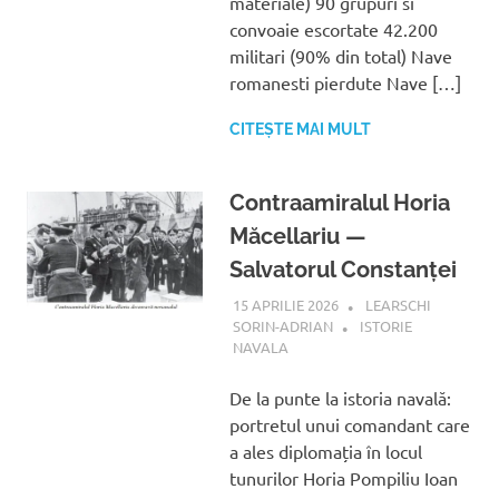
materiale) 90 grupuri si
convoaie escortate 42.200
militari (90% din total) Nave
romanesti pierdute Nave […]
CITEȘTE MAI MULT
Contraamiralul Horia
Măcellariu —
Salvatorul Constanței
15 APRILIE 2026
LEARSCHI
SORIN-ADRIAN
ISTORIE
NAVALA
De la punte la istoria navală:
portretul unui comandant care
a ales diplomația în locul
tunurilor Horia Pompiliu Ioan