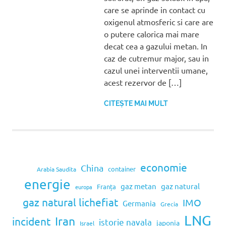
care se aprinde in contact cu
oxigenul atmosferic si care are
o putere calorica mai mare
decat cea a gazului metan. In
caz de cutremur major, sau in
cazul unei interventii umane,
acest rezervor de […]
CITEȘTE MAI MULT
economie
China
container
Arabia Saudita
energie
gaz metan
gaz natural
Franța
europa
gaz natural lichefiat
IMO
Germania
Grecia
LNG
Iran
incident
istorie navala
japonia
Israel