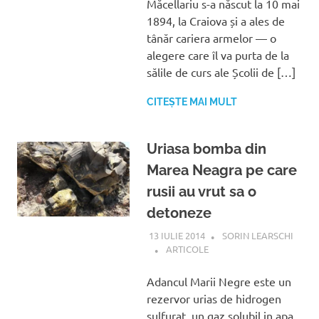
Măcellariu s-a născut la 10 mai
1894, la Craiova și a ales de
tânăr cariera armelor — o
alegere care îl va purta de la
sălile de curs ale Școlii de […]
CITEȘTE MAI MULT
Uriasa bomba din
Marea Neagra pe care
rusii au vrut sa o
detoneze
13 IULIE 2014
SORIN LEARSCHI
ARTICOLE
Adancul Marii Negre este un
rezervor urias de hidrogen
sulfurat, un gaz solubil in apa,