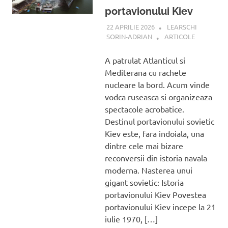
portavionului Kiev
22 APRILIE 2026
LEARSCHI
SORIN-ADRIAN
ARTICOLE
A patrulat Atlanticul si
Mediterana cu rachete
nucleare la bord. Acum vinde
vodca ruseasca si organizeaza
spectacole acrobatice.
Destinul portavionului sovietic
Kiev este, fara indoiala, una
dintre cele mai bizare
reconversii din istoria navala
moderna. Nasterea unui
gigant sovietic: Istoria
portavionului Kiev Povestea
portavionului Kiev incepe la 21
iulie 1970, […]