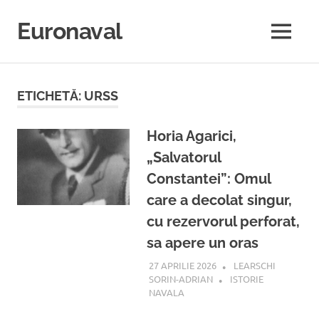
Sari
la
Euronaval
MENU
conținut
ETICHETĂ:
URSS
Horia Agarici,
„Salvatorul
Constantei”: Omul
care a decolat singur,
cu rezervorul perforat,
sa apere un oras
27 APRILIE 2026
LEARSCHI
SORIN-ADRIAN
ISTORIE
NAVALA