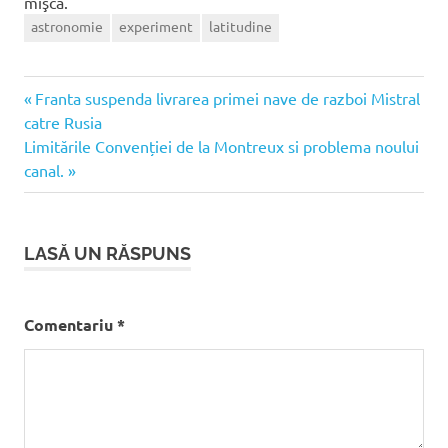
mişcă.
astronomie
experiment
latitudine
Articolul
Navigare
Franta suspenda livrarea primei nave de razboi Mistral
anterior:
catre Rusia
în
Articolul
Limitările Convenției de la Montreux si problema noului
următor:
canal.
articole
LASĂ UN RĂSPUNS
Comentariu
*