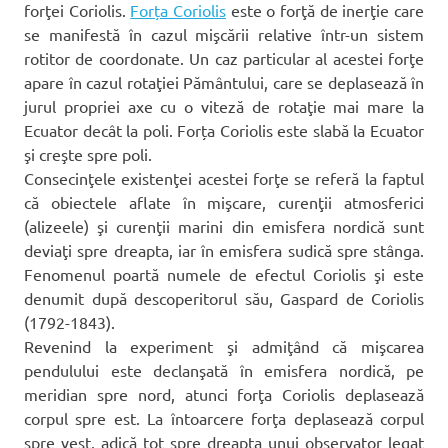
forţei Coriolis.
Forța Coriolis
este o forţă de inerţie care
se manifestă în cazul mişcării relative într-un sistem
rotitor de coordonate. Un caz particular al acestei forţe
apare în cazul rotaţiei Pământului, care se deplasează în
jurul propriei axe cu o viteză de rotaţie mai mare la
Ecuator decât la poli. Forța Coriolis este slabă la Ecuator
şi creşte spre poli.
Consecinţele existenţei acestei forţe se referă la faptul
că obiectele aflate în mişcare, curenţii atmosferici
(alizeele) şi curenţii marini din emisfera nordică sunt
deviaţi spre dreapta, iar în emisfera sudică spre stânga.
Fenomenul poartă numele de efectul Coriolis şi este
denumit după descoperitorul său, Gaspard de Coriolis
(1792-1843).
Revenind la experiment şi admiţând că mişcarea
pendulului este declanşată în emisfera nordică, pe
meridian spre nord, atunci forţa Coriolis deplasează
corpul spre est. La întoarcere forţa deplasează corpul
spre vest, adică tot spre dreapta unui observator legat