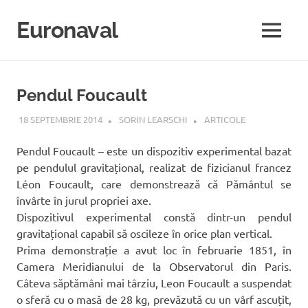
Sari
la
Euronaval
MENU
conținut
Pendul Foucault
18 SEPTEMBRIE 2014
SORIN LEARSCHI
ARTICOLE
Pendul Foucault – este un dispozitiv experimental bazat
pe pendulul gravitațional, realizat de fizicianul francez
Léon Foucault, care demonstrează că Pământul se
învârte în jurul propriei axe.
Dispozitivul experimental constă dintr-un pendul
gravitațional capabil să oscileze în orice plan vertical.
Prima demonstrație a avut loc în februarie 1851, în
Camera Meridianului de la Observatorul din Paris.
Câteva săptămâni mai târziu, Leon Foucault a suspendat
o sferă cu o masă de 28 kg, prevăzută cu un vârf ascuțit,