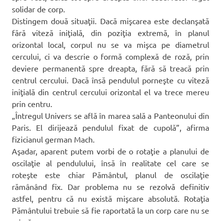
solidar de corp.
Distingem două situaţii. Dacă mişcarea este declanşată
fără viteză iniţială, din poziţia extremă, în planul
orizontal local, corpul nu se va mişca pe diametrul
cercului, ci va descrie o formă complexă de roză, prin
deviere permanentă spre dreapta, fără să treacă prin
centrul cercului. Dacă însă pendulul porneşte cu viteză
iniţială din centrul cercului orizontal el va trece mereu
prin centru.
„Întregul Univers se află în marea sală a Panteonului din
Paris. El dirijează pendulul fixat de cupolă”, afirma
fizicianul german Mach.
Aşadar, aparent putem vorbi de o rotaţie a planului de
oscilaţie al pendulului, însă în realitate cel care se
roteşte este chiar Pământul, planul de oscilaţie
rămânând fix. Dar problema nu se rezolvă definitiv
astfel, pentru că nu există mişcare absolută. Rotaţia
Pământului trebuie să fie raportată la un corp care nu se