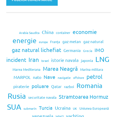
economie
China
container
Arabia Saudita
energie
gaz metan
gaz natural
Franța
europa
gaz natural lichefiat
IMO
Germania
Grecia
LNG
Iran
incident
istorie navala
japonia
Israel
Marea Neagră
Marea Mediterana
Marina militara
petrol
Nave
MARPOL
nato
navigatie
offshore
Romania
poluare
piraterie
Qatar
razboi
Rusia
Stramtoarea Hormuz
securitate navala
SUA
Turcia
Ucraina
Uniunea Europeană
submarin
UK
venezuela
yachting
WW2