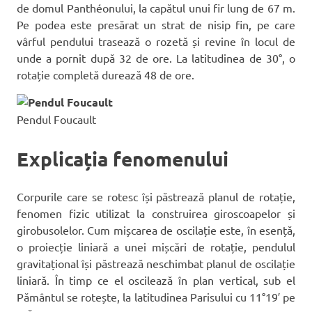
de domul Panthéonului, la capătul unui fir lung de 67 m.
Pe podea este presărat un strat de nisip fin, pe care
vârful pendului trasează o rozetă și revine în locul de
unde a pornit după 32 de ore. La latitudinea de 30°, o
rotație completă durează 48 de ore.
Pendul Foucault
Explicația fenomenului
Corpurile care se rotesc își păstrează planul de rotație,
fenomen fizic utilizat la construirea giroscoapelor și
girobusolelor. Cum mișcarea de oscilație este, în esență,
o proiecție liniară a unei mișcări de rotație, pendulul
gravitațional își păstrează neschimbat planul de oscilație
liniară. În timp ce el oscilează în plan vertical, sub el
Pământul se rotește, la latitudinea Parisului cu 11°19′ pe