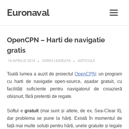
Sari
la
Euronaval
MENU
conținut
OpenCPN – Harti de navigatie
gratis
16 APRILIE 2014
SORIN LEARSCHI
ARTICOLE
Toată lumea a auzit de proiectul
OpenCPN
: un program
cu harti de navigatie open-source, așadar gratuit, cu
facilități suficiente pentru navigatorul de croazieră
obișnuit, fără pretenții de regate.
Softul e
gratuit
(mai sunt și altele, de ex. Sea-Clear II),
dar problema se pune la hărți. Există în momentul de
față mai multe soluții pentru hărți, unele gratuite și legale