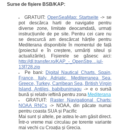
Surse de fișiere BSB/KAP:
GRATUIT:
OpenSeaMap: Startseite
-> se
pot descărca harti de navigatie pentru
diverse zone, limitate deocamdată, urmați
instrucțiunile de pe site. Pentru cei care nu
se descurcă am descărcat hărțile pentru
Mediterana disponibile în momentul de față
(proiectul e în creștere, urmăriți siteul și
actualizările). Fișierele se găsesc aici:
http://dl.transfer.ro/KAP_-_OpenStre…jul-
13f728.zip
Pe bani:
Digital Nautical Charts. Spain,
France, Italy, Adriatic, Mediterranea Sea,
Greece, Turkey, Carribean Sea, British Virgin
Island, Antiles, babibunimagu
-> e o sursă
bună și relativ ieftină pentru zona
Mediterana
GRATUIT:
Raster Navigational Charts:
NOAA RNCs
-> NOAA, din păcate numai
pentru coasta SUA și Pacific
Mai sunt și altele, pe astea le-am găsit direct.
Într-o vreme mai circulau pe torente variante
mai vechi cu Croația și Grecia.