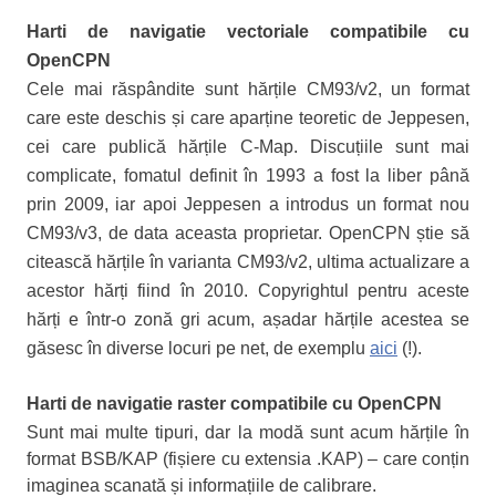
Harti de navigatie vectoriale compatibile cu
OpenCPN
Cele mai răspândite sunt hărțile CM93/v2, un format
care este deschis și care aparține teoretic de Jeppesen,
cei care publică hărțile C-Map. Discuțiile sunt mai
complicate, fomatul definit în 1993 a fost la liber până
prin 2009, iar apoi Jeppesen a introdus un format nou
CM93/v3, de data aceasta proprietar. OpenCPN știe să
citească hărțile în varianta CM93/v2, ultima actualizare a
acestor hărți fiind în 2010. Copyrightul pentru aceste
hărți e într-o zonă gri acum, așadar hărțile acestea se
găsesc în diverse locuri pe net, de exemplu
aici
(!).
Harti de navigatie raster compatibile cu OpenCPN
Sunt mai multe tipuri, dar la modă sunt acum hărțile în
format BSB/KAP (fișiere cu extensia .KAP) – care conțin
imaginea scanată și informațiile de calibrare.