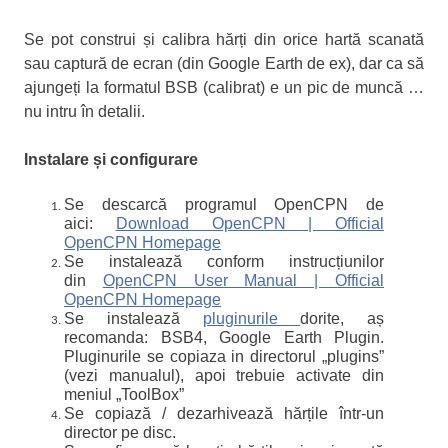
Se pot construi și calibra hărți din orice hartă scanată
sau captură de ecran (din Google Earth de ex), dar ca să
ajungeți la formatul BSB (calibrat) e un pic de muncă …
nu intru în detalii.
Instalare și configurare
Se descarcă programul OpenCPN de
aici:
Download OpenCPN | Official
OpenCPN Homepage
Se instalează conform instrucțiunilor
din
OpenCPN User Manual | Official
OpenCPN Homepage
Se instalează
pluginurile
dorite, aș
recomanda: BSB4, Google Earth Plugin.
Pluginurile se copiaza in directorul „plugins”
(vezi manualul), apoi trebuie activate din
meniul „ToolBox”
Se copiază / dezarhivează hărțile într-un
director pe disc.