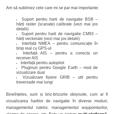
Am să subliniez cele care mi se par mai importante:
Suport pentru harti de navigatie BSB –
hărți raster (scanate) calibrate (vezi mai jos
detalii)
Suport pentru harti de navigatie CM93 –
hărți vectoriale (vezi mai jos detalii)
Interfață NMEA – pentru comunicație în
timp real cu GPS-ul
Interfață AIS – pentru a conecta un
receiver AIS
Interfață pentru autopilot
Pluginuri pentru Google Earth – mod de
vizualizare dual
Vizualizare fișiere GRIB – util pentru
traversade mai lungi
Bineînțeles, sunt și briz-brizurile obișnuite, cum ar fi
vizualizarea hartilor de navigatie în diverse moduri,
managementul rutelor, managementul waypointurilor,