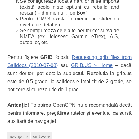
Se configurează locația hărților și se importă
(există acolo niște opțiuni cu rebuild and
rescan) – din meniul „ToolBox”
Pentru CM93 există în meniu un slider cu
nivelul de detaliere
Se configurează celelalte periferice: sursa de
NMEA (ex. folosesc Garmin eTrex), AIS,
autopilot, etc
Pentru fișiere
GRIB
folositi
Requesting grib files from
Saildocs (2010-07-08)
sau
GRIB.US > Home
– dacă
sunt doritori pot detalia subiectul. Rezolutia la grib.us
este de 0.5 grade, la saildocs e implicit de 2 grade, se
pot cere si cu rezolutie de 1 grad.
Antenție!
Folosirea OpenCPN nu e recomandată decât
pentru informare, pregătirea rutelor și eventual ca sursă
auxiliară de navigație!
navigatie
software