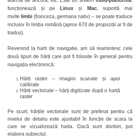
alarma de ancora, etc. Este un sistem
multi-platformă
,
funcționează și pe
Linux
și
Mac
, suportă mai
multe
limbi
(franceza, germana nativ) – se poate traduce
inclusiv în limba română (aprox 670 de propoziții ar fi de
tradus).
Revenind la harti de navigatie, am să reamintesc cele
două tipu
ri de hărți care pot fi folosite în general pentru
navigația electronică:
Hărți raster – imagini scanate și apoi
calibrate
Hărți vectoriale – hărți digitizate după o hartă
raster
Pe scurt, hărțile vectoriale sunt de preferat pentru că
nivelul de detaliu este ajustabil în funcție de scara la
care se vizualizează harta. Dacă sunt doritori, pot
elabora subiectul.