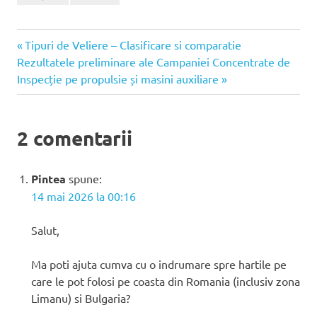
Articolul
Navigare
Tipuri de Veliere – Clasificare si comparatie
Articolul
anterior:
Rezultatele preliminare ale Campaniei Concentrate de
în
următor:
Inspecție pe propulsie și masini auxiliare
articole
2 comentarii
Pintea
spune:
14 mai 2026 la 00:16
Salut,
Ma poti ajuta cumva cu o indrumare spre hartile pe
care le pot folosi pe coasta din Romania (inclusiv zona
Limanu) si Bulgaria?