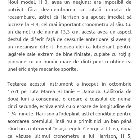
Noul model, H 3, avea un neajuns: era imposibil de
potrivit fără dezmembrarea sa totală urmată de
reasamblare, astfel că Harrison s-a apucat imediat să
lucreze la H 4, cel mai important cronometru al său. Cu
un diametru de numai 13,3 cm, acesta avea un aspect
destul de diferit faţă de ceasurile anterioare şi avea şi
un mecanism diferit. Folosea ulei ca lubrefiant pentru
lagărele sale extrem de bine finisate, cuplate cu roţi şi
pinioane cu un număr mare de dinţi pentru obţinerea
unei eficienţe mecanice sporite.
Testarea acestui instrument a început în octombrie
1761 pe ruta Marea Britanie – Jamaica. Călătoria de
două luni a consemnat o eroare a ceasului de numai
cinci secunde, echivalentă cu o eroare de longitudine de
1 ¼ minute. Harrison a îndeplinit astfel condiţiile pentru
acordarea premiului, însă nu a primit nici un ban până
când nu a intervenit însuşi regele George al III-lea, după
ce văzuse ultimul cronometru a lui Harrison, H 5,