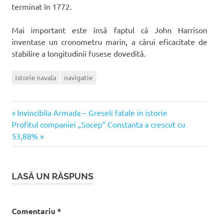
terminat în 1772.
Mai important este însă faptul că John Harrison
inventase un cronometru marin, a cărui eficacitate de
stabilire a longitudinii fusese dovedită.
istorie navala
navigatie
Articolul
Navigare
Invincibila Armada – Greseli fatale in istorie
Articolul
anterior:
Profitul companiei „Socep“ Constanta a crescut cu
în
următor:
53,88%
articole
LASĂ UN RĂSPUNS
Comentariu
*