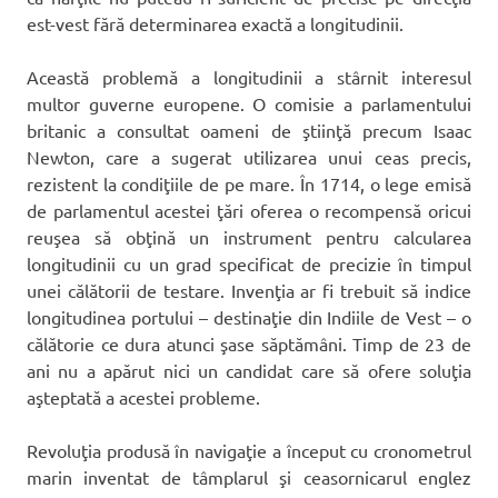
est-vest fără determinarea exactă a longitudinii.
Această problemă a longitudinii a stârnit interesul
multor guverne europene. O comisie a parlamentului
britanic a consultat oameni de ştiinţă precum Isaac
Newton, care a sugerat utilizarea unui ceas precis,
rezistent la condiţiile de pe mare. În 1714, o lege emisă
de parlamentul acestei ţări oferea o recompensă oricui
reuşea să obţină un instrument pentru calcularea
longitudinii cu un grad specificat de precizie în timpul
unei călătorii de testare. Invenţia ar fi trebuit să indice
longitudinea portului – destinaţie din Indiile de Vest – o
călătorie ce dura atunci şase săptămâni. Timp de 23 de
ani nu a apărut nici un candidat care să ofere soluţia
aşteptată a acestei probleme.
Revoluţia produsă în navigaţie a început cu cronometrul
marin inventat de tâmplarul şi ceasornicarul englez