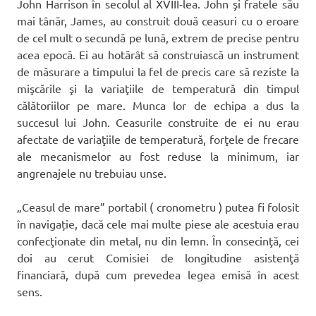
John Harrison în secolul al XVIII-lea. John şi fratele său
mai tânăr, James, au construit două ceasuri cu o eroare
de cel mult o secundă pe lună, extrem de precise pentru
acea epocă. Ei au hotărât să construiască un instrument
de măsurare a timpului la fel de precis care să reziste la
mişcările şi la variaţiile de temperatură din timpul
călătoriilor pe mare. Munca lor de echipa a dus la
succesul lui John. Ceasurile construite de ei nu erau
afectate de variaţiile de temperatură, forţele de frecare
ale mecanismelor au fost reduse la minimum, iar
angrenajele nu trebuiau unse.
„Ceasul de mare” portabil ( cronometru ) putea fi folosit
în navigație, dacă cele mai multe piese ale acestuia erau
confecţionate din metal, nu din lemn. În consecinţă, cei
doi au cerut Comisiei de longitudine asistenţă
financiară, după cum prevedea legea emisă în acest
sens.