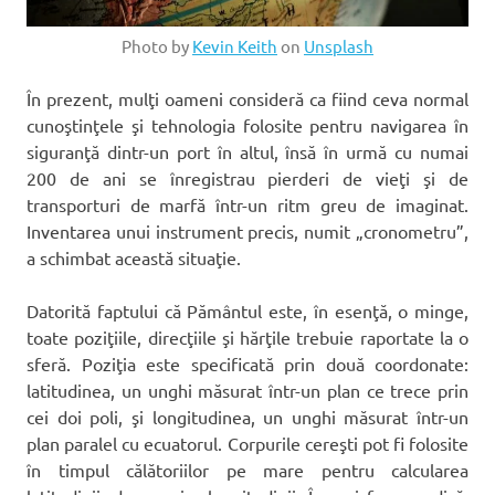
Photo by
Kevin Keith
on
Unsplash
În prezent, mulţi oameni consideră ca fiind ceva normal
cunoştinţele şi tehnologia folosite pentru navigarea în
siguranţă dintr-un port în altul, însă în urmă cu numai
200 de ani se înregistrau pierderi de vieţi şi de
transporturi de marfă într-un ritm greu de imaginat.
Inventarea unui instrument precis, numit „cronometru”,
a schimbat această situaţie.
Datorită faptului că Pământul este, în esenţă, o minge,
toate poziţiile, direcţiile şi hărţile trebuie raportate la o
sferă. Poziţia este specificată prin două coordonate:
latitudinea, un unghi măsurat într-un plan ce trece prin
cei doi poli, şi longitudinea, un unghi măsurat într-un
plan paralel cu ecuatorul. Corpurile cereşti pot fi folosite
în timpul călătoriilor pe mare pentru calcularea