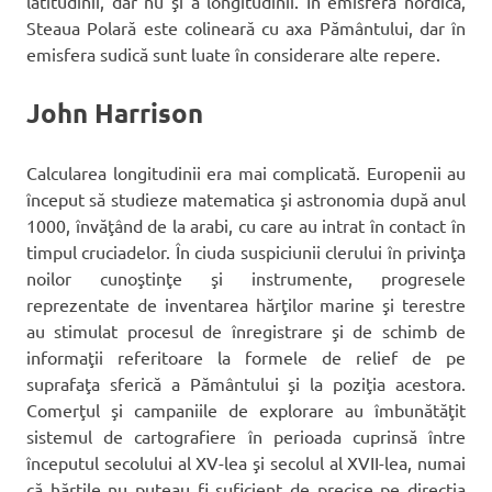
latitudinii, dar nu şi a longitudinii. În emisfera nordică,
Steaua Polară este colineară cu axa Pământului, dar în
emisfera sudică sunt luate în considerare alte repere.
John Harrison
Calcularea longitudinii era mai complicată. Europenii au
început să studieze matematica şi astronomia după anul
1000, învăţând de la arabi, cu care au intrat în contact în
timpul cruciadelor. În ciuda suspiciunii clerului în privinţa
noilor cunoştinţe şi instrumente, progresele
reprezentate de inventarea hărţilor marine şi terestre
au stimulat procesul de înregistrare şi de schimb de
informaţii referitoare la formele de relief de pe
suprafaţa sferică a Pământului şi la poziţia acestora.
Comerţul şi campaniile de explorare au îmbunătăţit
sistemul de cartografiere în perioada cuprinsă între
începutul secolului al XV-lea şi secolul al XVII-lea, numai
că hărţile nu puteau fi suficient de precise pe direcţia