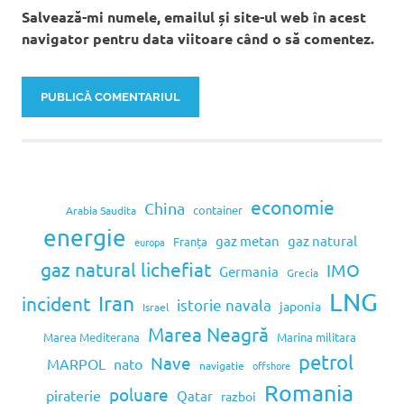
Salvează-mi numele, emailul și site-ul web în acest
navigator pentru data viitoare când o să comentez.
economie
China
container
Arabia Saudita
energie
gaz metan
gaz natural
Franța
europa
gaz natural lichefiat
IMO
Germania
Grecia
LNG
Iran
incident
istorie navala
japonia
Israel
Marea Neagră
Marea Mediterana
Marina militara
petrol
Nave
MARPOL
nato
navigatie
offshore
Romania
poluare
piraterie
Qatar
razboi