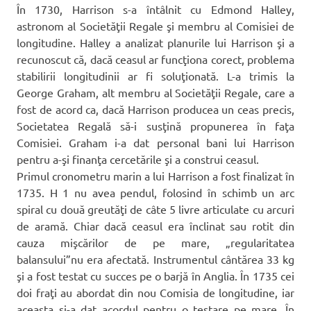
În 1730, Harrison s-a întâlnit cu Edmond Halley,
astronom al Societăţii Regale şi membru al Comisiei de
longitudine. Halley a analizat planurile lui Harrison şi a
recunoscut că, dacă ceasul ar funcţiona corect, problema
stabilirii longitudinii ar fi soluţionată. L-a trimis la
George Graham, alt membru al Societăţii Regale, care a
fost de acord ca, dacă Harrison producea un ceas precis,
Societatea Regală să-i susţină propunerea în faţa
Comisiei. Graham i-a dat personal bani lui Harrison
pentru a-şi finanţa cercetările şi a construi ceasul.
Primul cronometru marin a lui Harrison a fost finalizat în
1735. H 1 nu avea pendul, folosind în schimb un arc
spiral cu două greutăţi de câte 5 livre articulate cu arcuri
de aramă. Chiar dacă ceasul era înclinat sau rotit din
cauza mişcărilor de pe mare, „regularitatea
balansului”nu era afectată. Instrumentul cântărea 33 kg
şi a fost testat cu succes pe o barjă în Anglia. În 1735 cei
doi fraţi au abordat din nou Comisia de longitudine, iar
aceasta şi-a dat acordul pentru o testare pe mare. În