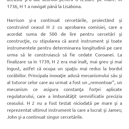
1736, H 1 a navigat până la Lisabona.
Harrison şi-a continuat cercetările, proiectând şi
construind ceasul H 2 cu aprobarea comisiei, care a
acordat suma de 500 de lire pentru cercetări şi
construcţie, cu stipularea că acest instrument şi toate
instrumentele pentru determinarea longitudinii pe care
urma să le construiască să fie cedate Coroanei. La
finalizare sa în 1739, H 2 era mai înalt, mai greu şi mai
îngust, astfel că ocupa un spaţiu mai redus la bordul
corăbiilor. Principala inovaţie adusă mecanismului său şi
al tuturor celor care au urmat a fost un „remontoar”, un
mecanism ce asigura constanţa forţei aplicate
regulatorului, care a îmbunătăţit semnificativ precizia
ceasului. H 2 nu a fost testat niciodată pe mare şi a
reprezentat ultimul instrument la care a lucrat şi James;
John şi-a continuat singur cercetările.