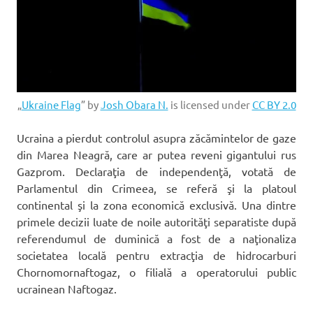
„
Ukraine Flag
” by
Josh Obara N.
is licensed under
CC BY 2.0
Ucraina a pierdut controlul asupra zăcămintelor de gaze
din Marea Neagră, care ar putea reveni gigantului rus
Gazprom. Declaraţia de independenţă, votată de
Parlamentul din Crimeea, se referă şi la platoul
continental şi la zona economică exclusivă. Una dintre
primele decizii luate de noile autorităţi separatiste după
referendumul de duminică a fost de a naţionaliza
societatea locală pentru extracţia de hidrocarburi
Chornomornaftogaz, o filială a operatorului public
ucrainean Naftoga
z.