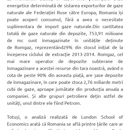
energetice determinată de sistarea exporturilor de gaze
naturale ale Federației Ruse către Europa, Romania își
poate acoperi consumul, fără a avea o necesitate
suplimentara de import gaze naturale.Din cantitatea
totală de gaze naturale din depozite, 753,91 milioane
de mc sunt înmagazinate în unitățile deținute
de Romgaz, reprezentând29% din stocul inițial de la
începerea ciclului de extracție 2013-2014. Romgaz, cel
mai mare operator de depozite subterane de
înmagazinare a acestei resurse din tara noastră, având o
cota de peste 90% din aceasta piață, are șase depozite
de înmagazinare, în care poate stoca 2,76 miliarde metri
cubi de gaze, aproape jumătate din producția anuala a
companiei. Și alte grupuri petroliere dețin astfel de
unități, unul dintre ele fiind Petrom.
Totuși, o analiză realizată de London School of
Economics arată că Romania se află printre țările care ar