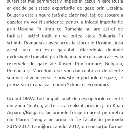
suferi cel mai semnificativ impact în cazul în care Rusia
ar decide sa sisteze exporturile de gaze prin Ucraina.
Bulgaria este singura țară ale căror facilitați de stocare a
gazelor nu vor fi suficiente pentru a înlocui importurile
prin Ucraina, în timp ce Romania nu are astfel de
facilitați, astfel încât nu va putea ajuta Bulgaria. În
schimb, Romania ar avea acces la stocurile Ucrainei, însă
acest lucru nu este garantat. Macedonia depinde
exclusiv de tranzitul prin Bulgaria pentru a avea acces la
rezervele de gaze ale Rusiei. Prin urmare, Bulgaria,
Romania și Macedonia se vor confrunta cu deficiente
semnificative în ceea ce privește importurile de gaze, se
precizează în analiza London School of Economics.
Grupul OMVa fost impulsionat de descoperirile recente
din zona Neptun, astfel că a realizat prospecții în Khan
Asparuh/Bulgaria, iar primele foraje în acest perimetru
din Marea Neagra ar urma sa fie facute în perioada
2015-2017. La mijlocul anului 2012, un consorțiu format