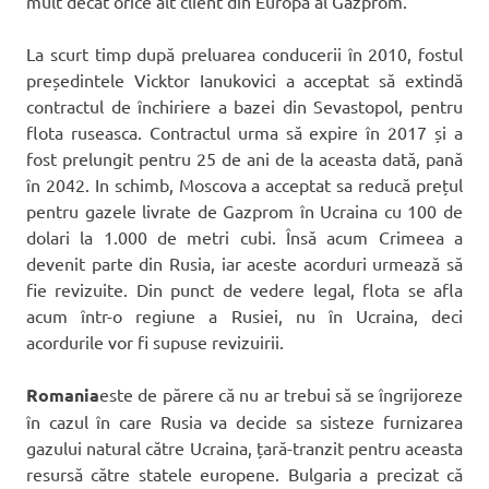
mult decât orice alt client din Europa al Gazprom.
La scurt timp după preluarea conducerii în 2010, fostul
președintele Vicktor Ianukovici a acceptat să extindă
contractul de închiriere a bazei din Sevastopol, pentru
flota ruseasca. Contractul urma să expire în 2017 și a
fost prelungit pentru 25 de ani de la aceasta dată, pană
în 2042. In schimb, Moscova a acceptat sa reducă prețul
pentru gazele livrate de Gazprom în Ucraina cu 100 de
dolari la 1.000 de metri cubi. Însă acum Crimeea a
devenit parte din Rusia, iar aceste acorduri urmează să
fie revizuite. Din punct de vedere legal, flota se afla
acum într-o regiune a Rusiei, nu în Ucraina, deci
acordurile vor fi supuse revizuirii.
Romania
este de părere că nu ar trebui să se îngrijoreze
în cazul în care Rusia va decide sa sisteze furnizarea
gazului natural către Ucraina, țară-tranzit pentru aceasta
resursă către statele europene. Bulgaria a precizat că