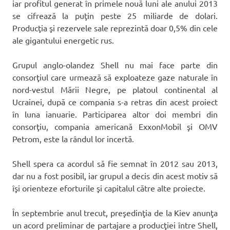
iar profitul generat în primele nouă luni ale anului 2013
se cifrează la puţin peste 25 miliarde de dolari.
Producţia şi rezervele sale reprezintă doar 0,5% din cele
ale gigantului energetic rus.
Grupul anglo-olandez Shell nu mai face parte din
consorţiul care urmează să exploateze gaze naturale în
nord-vestul Mării Negre, pe platoul continental al
Ucrainei, după ce compania s-a retras din acest proiect
în luna ianuarie. Participarea altor doi membri din
consorţiu, compania americană ExxonMobil şi OMV
Petrom, este la rândul lor incertă.
Shell spera ca acordul să fie semnat în 2012 sau 2013,
dar nu a fost posibil, iar grupul a decis din acest motiv să
îşi orienteze eforturile şi capitalul către alte proiecte.
În septembrie anul trecut, preşedinţia de la Kiev anunţa
un acord preliminar de partajare a producţiei între Shell,