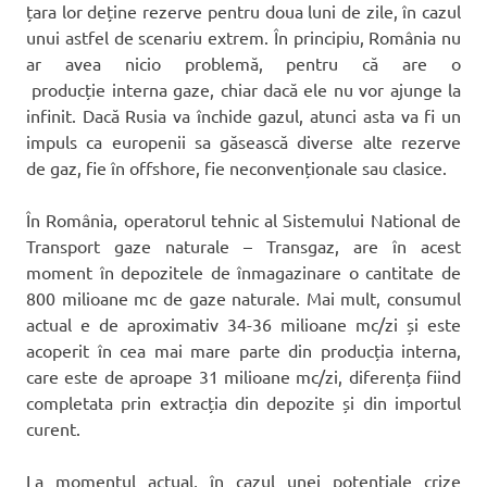
țara lor deține rezerve pentru doua luni de zile, în cazul
unui astfel de scenariu extrem. În principiu, România nu
ar avea nicio problemă, pentru că are o
producție interna gaze, chiar dacă ele nu vor ajunge la
infinit. Dacă Rusia va închide gazul, atunci asta va fi un
impuls ca europenii sa găsească diverse alte rezerve
de gaz, fie în offshore, fie neconvenționale sau clasice.
În România, operatorul tehnic al Sistemului National de
Transport gaze naturale – Transgaz, are în acest
moment în depozitele de înmagazinare o cantitate de
800 milioane mc de gaze naturale. Mai mult, consumul
actual e de aproximativ 34-36 milioane mc/zi și este
acoperit în cea mai mare parte din producția interna,
care este de aproape 31 milioane mc/zi, diferența fiind
completata prin extracția din depozite și din importul
curent.
La momentul actual, în cazul unei potențiale crize