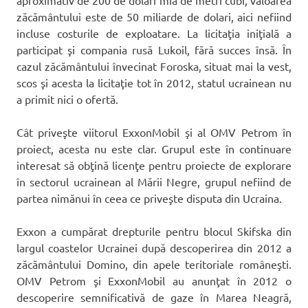
aproximativ de 200 de dolari mia de metri cubi, valoarea
zăcământului este de 50 miliarde de dolari, aici nefiind
incluse costurile de exploatare. La licitaţia iniţială a
participat şi compania rusă Lukoil, fără succes însă. În
cazul zăcământului învecinat Foroska, situat mai la vest,
scos şi acesta la licitaţie tot în 2012, statul ucrainean nu
a primit nici o ofertă.
Cât priveşte viitorul ExxonMobil şi al OMV Petrom în
proiect, acesta nu este clar. Grupul este în continuare
interesat să obţină licenţe pentru proiecte de explorare
în sectorul ucrainean al Mării Negre, grupul nefiind de
partea nimănui în ceea ce priveşte disputa din Ucraina.
Exxon a cumpărat drepturile pentru blocul Skifska din
largul coastelor Ucrainei după descoperirea din 2012 a
zăcământului Domino, din apele teritoriale româneşti.
OMV Petrom şi ExxonMobil au anunţat în 2012 o
descoperire semnificativă de gaze în Marea Neagră,