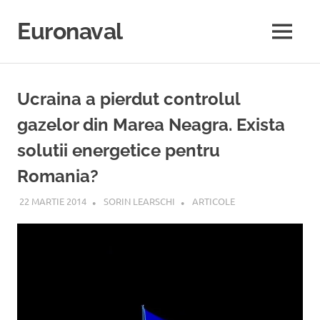
Sari
la
Euronaval
MENU
conținut
Ucraina a pierdut controlul
gazelor din Marea Neagra. Exista
solutii energetice pentru
Romania?
22 MARTIE 2014
SORIN LEARSCHI
ARTICOLE