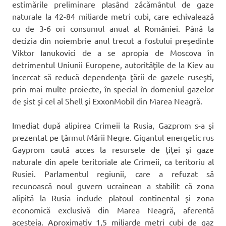
estimările preliminare plasând zăcământul de gaze
naturale la 42-84 miliarde metri cubi, care echivalează
cu de 3-6 ori consumul anual al României. Până la
decizia din noiembrie anul trecut a fostului preşedinte
Viktor Ianukovici de a se apropia de Moscova în
detrimentul Uniunii Europene, autorităţile de la Kiev au
încercat să reducă dependenţa ţării de gazele ruseşti,
prin mai multe proiecte, în special în domeniul gazelor
de şist şi cel al Shell şi ExxonMobil din Marea Neagră.
Imediat după alipirea Crimeii la Rusia, Gazprom s-a şi
prezentat pe ţărmul Mării Negre. Gigantul energetic rus
Gayprom caută acces la resursele de ţiţei şi gaze
naturale din apele teritoriale ale Crimeii, ca teritoriu al
Rusiei. Parlamentul regiunii, care a refuzat să
recunoască noul guvern ucrainean a stabilit că zona
alipită la Rusia include platoul continental şi zona
economică exclusivă din Marea Neagră, aferentă
acesteia. Aproximativ 1,5 miliarde metri cubi de gaz