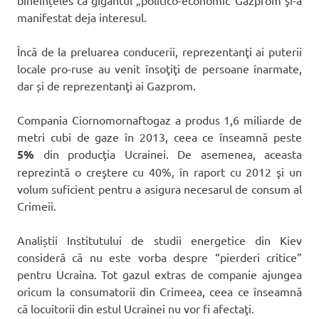
bineînțeles că gigantul „politico-economic”Gazprom şi-a
manifestat deja interesul.
Încă de la preluarea conducerii, reprezentanţi ai puterii
locale pro-ruse au venit însoţiţi de persoane înarmate,
dar și de reprezentanţi ai Gazprom.
Compania Ciornomornaftogaz a produs 1,6 miliarde de
metri cubi de gaze în 2013, ceea ce înseamnă peste
5%
din producţia Ucrainei. De asemenea, aceasta
reprezintă o creştere cu 40%, în raport cu 2012 şi un
volum suficient pentru a asigura necesarul de consum al
Crimeii.
Analiștii Institutului de studii energetice din Kiev
consideră că nu este vorba despre “pierderi critice”
pentru Ucraina. Tot gazul extras de companie ajungea
oricum la consumatorii din Crimeea, ceea ce înseamnă
că locuitorii din estul Ucrainei nu vor fi afectaţi.