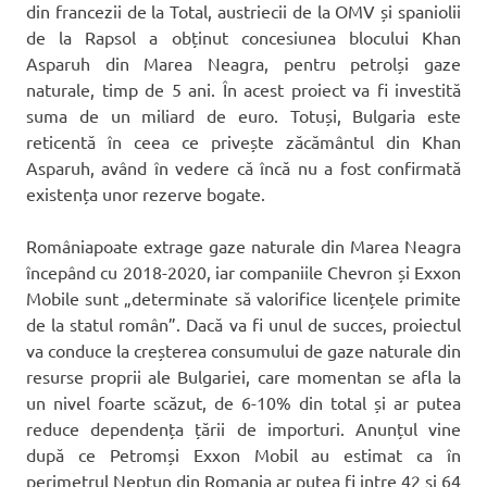
din francezii de la Total, austriecii de la OMV și spaniolii
de la Rapsol a obținut concesiunea blocului Khan
Asparuh din Marea Neagra, pentru petrolși gaze
naturale, timp de 5 ani. În acest proiect va fi investită
suma de un miliard de euro. Totuși, Bulgaria este
reticentă în ceea ce privește zăcământul din Khan
Asparuh, având în vedere că încă nu a fost confirmată
existența unor rezerve bogate.
Româniapoate extrage gaze naturale din Marea Neagra
începând cu 2018-2020, iar companiile Chevron și Exxon
Mobile sunt „determinate să valorifice licențele primite
de la statul român”. Dacă va fi unul de succes, proiectul
va conduce la creșterea consumului de gaze naturale din
resurse proprii ale Bulgariei, care momentan se afla la
un nivel foarte scăzut, de 6-10% din total și ar putea
reduce dependența țării de importuri. Anunțul vine
după ce Petromși Exxon Mobil au estimat ca în
perimetrul Neptun din Romania ar putea fi intre 42 și 64