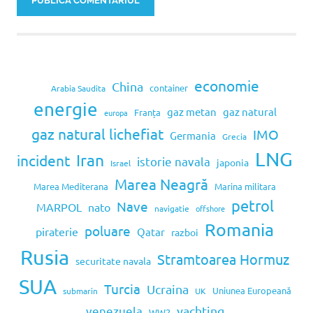
economie
China
container
Arabia Saudita
energie
gaz metan
gaz natural
Franța
europa
gaz natural lichefiat
IMO
Germania
Grecia
LNG
Iran
incident
istorie navala
japonia
Israel
Marea Neagră
Marea Mediterana
Marina militara
petrol
Nave
MARPOL
nato
navigatie
offshore
Romania
poluare
piraterie
Qatar
razboi
Rusia
Stramtoarea Hormuz
securitate navala
SUA
Turcia
Ucraina
Uniunea Europeană
submarin
UK
venezuela
yachting
WW2