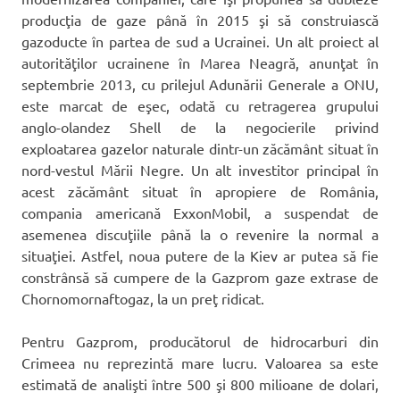
producţia de gaze până în 2015 şi să construiască
gazoducte în partea de sud a Ucrainei. Un alt proiect al
autorităţilor ucrainene în Marea Neagră, anunţat în
septembrie 2013, cu prilejul Adunării Generale a ONU,
este marcat de eşec, odată cu retragerea grupului
anglo-olandez Shell de la negocierile privind
exploatarea gazelor naturale dintr-un zăcământ situat în
nord-vestul Mării Negre. Un alt investitor principal în
acest zăcământ situat în apropiere de România,
compania americană ExxonMobil, a suspendat de
asemenea discuţiile până la o revenire la normal a
situaţiei. Astfel, noua putere de la Kiev ar putea să fie
constrânsă să cumpere de la Gazprom gaze extrase de
Chornomornaftogaz, la un preţ ridicat.
Pentru Gazprom, producătorul de hidrocarburi din
Crimeea nu reprezintă mare lucru. Valoarea sa este
estimată de analişti între 500 şi 800 milioane de dolari,