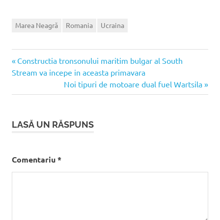
Marea Neagră
Romania
Ucraina
Articolul
Navigare
Constructia tronsonului maritim bulgar al South
anterior:
Stream va incepe in aceasta primavara
în
Articolul
Noi tipuri de motoare dual fuel Wartsila
următor:
articole
LASĂ UN RĂSPUNS
Comentariu
*