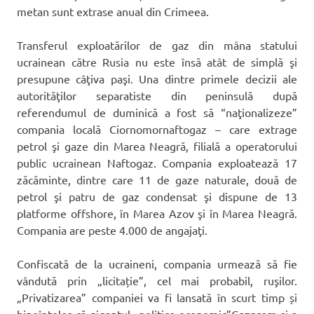
metan sunt extrase anual din Crimeea.
Transferul exploatărilor de gaz din mâna statului
ucrainean către Rusia nu este însă atât de simplă şi
presupune câţiva paşi. Una dintre primele decizii ale
autorităţilor separatiste din peninsulă după
referendumul de duminică a fost să “naţionalizeze”
compania locală Ciornomornaftogaz – care extrage
petrol şi gaze din Marea Neagră, filială a operatorului
public ucrainean Naftogaz. Compania exploatează 17
zăcăminte, dintre care 11 de gaze naturale, două de
petrol şi patru de gaz condensat şi dispune de 13
platforme offshore, în Marea Azov şi în Marea Neagră.
Compania are peste 4.000 de angajaţi.
Confiscată de la ucraineni, compania urmează să fie
vândută prin „licitație”, cel mai probabil, ruşilor.
„Privatizarea” companiei va fi lansată în scurt timp și