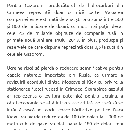
Pentru Gazprom, producătorul de hidrocarburi din
Crimeea reprezintă doar o mică parte. Valoarea
companiei este estimată de analişti la o sumă între 500
şi 800 de milioane de dolari, cu mult mai puţin decât
cele 25 de miliarde obţinute de compania rusă în
primele nouă luni are anului 2013. În plus, producţia şi
rezervele de care dispune reprezintă doar 0,5 la sută din
cele ale Gazprom.
Ucraina riscă să piardă o reducere semnificativa pentru
gazele naturale importate din Rusia, ca urmare a
revizuirii acordului dintre Moscova și Kiev cu privire la
staționarea flotei rusești în Crimeea. Scumpirea gazului
ar reprezenta o lovitura puternică pentru Ucraina, a
cărei economie se află într-o stare critică, ce riscă să se
înrăutățească pe fondul exacerbării crizei politice. Daca
Kievul va pierde reducerea de 100 de dolari la 1.000 de
metri cubi de gaze, va plăti pana la 480 de dolari, mai