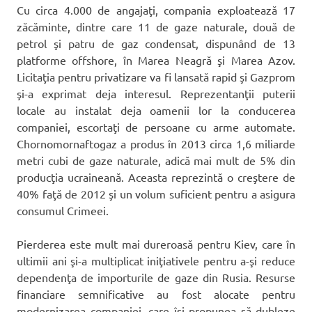
Cu circa 4.000 de angajaţi, compania exploatează 17
zăcăminte, dintre care 11 de gaze naturale, două de
petrol şi patru de gaz condensat, dispunând de 13
platforme offshore, în Marea Neagră şi Marea Azov.
Licitaţia pentru privatizare va fi lansată rapid şi Gazprom
şi-a exprimat deja interesul. Reprezentanţii puterii
locale au instalat deja oamenii lor la conducerea
companiei, escortaţi de persoane cu arme automate.
Chornomornaftogaz a produs în 2013 circa 1,6 miliarde
metri cubi de gaze naturale, adică mai mult de 5% din
producţia ucraineană. Aceasta reprezintă o creştere de
40% faţă de 2012 şi un volum suficient pentru a asigura
consumul Crimeei.
Pierderea este mult mai dureroasă pentru Kiev, care în
ultimii ani şi-a multiplicat iniţiativele pentru a-şi reduce
dependenţa de importurile de gaze din Rusia. Resurse
financiare semnificative au fost alocate pentru
modernizarea companiei, care îşi propunea să dubleze