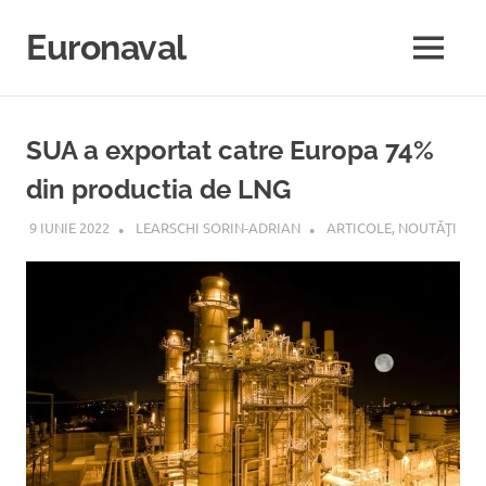
Sari
la
Euronaval
MENU
conținut
SUA a exportat catre Europa 74%
din productia de LNG
9 IUNIE 2022
LEARSCHI SORIN-ADRIAN
ARTICOLE
,
NOUTĂŢI