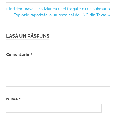
Articolul
Navigare
Incident naval – coliziunea unei fregate cu un submarin
anterior:
Articolul
Explozie raportata la un terminal de LNG din Texas
în
următor:
articole
LASĂ UN RĂSPUNS
Comentariu
*
Nume
*