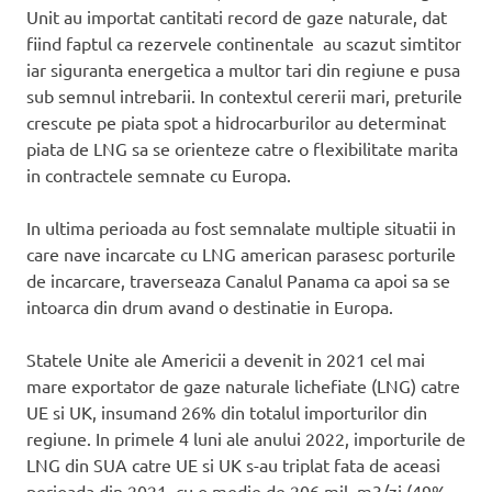
Unit au importat cantitati record de gaze naturale, dat
fiind faptul ca rezervele continentale au scazut simtitor
iar siguranta energetica a multor tari din regiune e pusa
sub semnul intrebarii. In contextul cererii mari, preturile
crescute pe piata spot a hidrocarburilor au determinat
piata de LNG sa se orienteze catre o flexibilitate marita
in contractele semnate cu Europa.
In ultima perioada au fost semnalate multiple situatii in
care nave incarcate cu LNG american parasesc porturile
de incarcare, traverseaza Canalul Panama ca apoi sa se
intoarca din drum avand o destinatie in Europa.
Statele Unite ale Americii a devenit in 2021 cel mai
mare exportator de gaze naturale lichefiate (LNG) catre
UE si UK, insumand 26% din totalul importurilor din
regiune. In primele 4 luni ale anului 2022, importurile de
LNG din SUA catre UE si UK s-au triplat fata de aceasi
perioada din 2021, cu o medie de 206 mil. m3/zi (49%