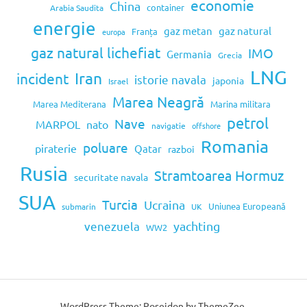
economie
China
container
Arabia Saudita
energie
gaz metan
gaz natural
Franța
europa
gaz natural lichefiat
IMO
Germania
Grecia
LNG
Iran
incident
istorie navala
japonia
Israel
Marea Neagră
Marea Mediterana
Marina militara
petrol
Nave
MARPOL
nato
navigatie
offshore
Romania
poluare
piraterie
Qatar
razboi
Rusia
Stramtoarea Hormuz
securitate navala
SUA
Turcia
Ucraina
Uniunea Europeană
submarin
UK
venezuela
yachting
WW2
WordPress Theme: Poseidon by ThemeZee.