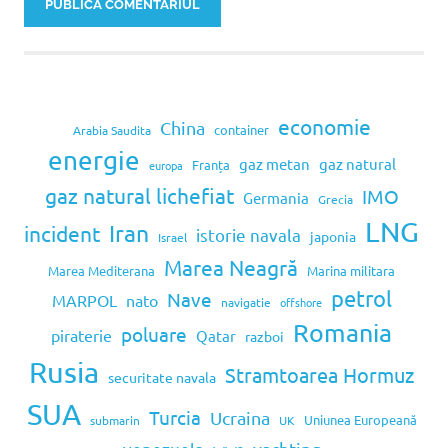
economie
China
container
Arabia Saudita
energie
gaz metan
gaz natural
Franța
europa
gaz natural lichefiat
IMO
Germania
Grecia
LNG
Iran
incident
istorie navala
japonia
Israel
Marea Neagră
Marea Mediterana
Marina militara
petrol
Nave
MARPOL
nato
navigatie
offshore
Romania
poluare
piraterie
Qatar
razboi
Rusia
Stramtoarea Hormuz
securitate navala
SUA
Turcia
Ucraina
Uniunea Europeană
submarin
UK