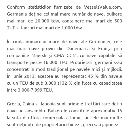
Conform statisticilor furnizate de VesselsValue.com,
Germania deține cel mai mare număr de nave, bulkere
mai mari de 20.000 tdw, containere mai mari de 500
TUE și tancuri mai mari de 1.000 tdw.
În ciuda numărului mare de nave ale Germaniei, cele
mai mari nave provin din Danemarca și Franța prin
companiile Maersk și CMA CGM, cu nave capabile să
transporte peste 16.000 TEU. Proprietarii germani s-au
concentrat în mod tradițional pe navele mici și mijlocii.
În iunie 2013, acestea au reprezentat 45 % din navele
cu un TEU de sub 3.000 si 32 % din flota cu capacitatea
între 3,000-7,999 TEU.
Grecia, China și Japonia sunt primele trei țări care dețin
nave pe ansamblu. Bulkerele constituie aproximativ 15
la sută din flotă comercială a lumii, iar cele mai multe
sunt deținute de proprietarii chinezi, greci sau japonezi.