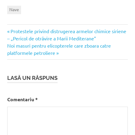
Nave
Articolul
Navigare
Protestele privind distrugerea armelor chimice siriene
anterior:
– „Pericol de otrăvire a Marii Mediterane”
în
Articolul
Noi masuri pentru elicopterele care zboara catre
următor:
platformele petroliere
articole
LASĂ UN RĂSPUNS
Comentariu
*