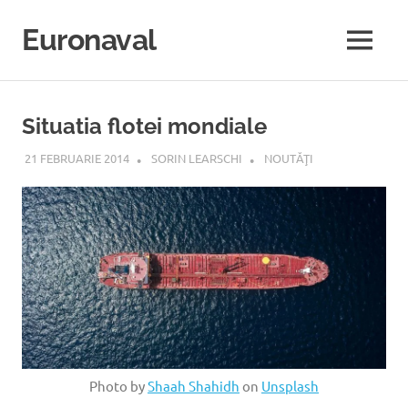
Sari
la
Euronaval
MENU
conținut
Situatia flotei mondiale
21 FEBRUARIE 2014
SORIN LEARSCHI
NOUTĂŢI
Photo by
Shaah Shahidh
on
Unsplash