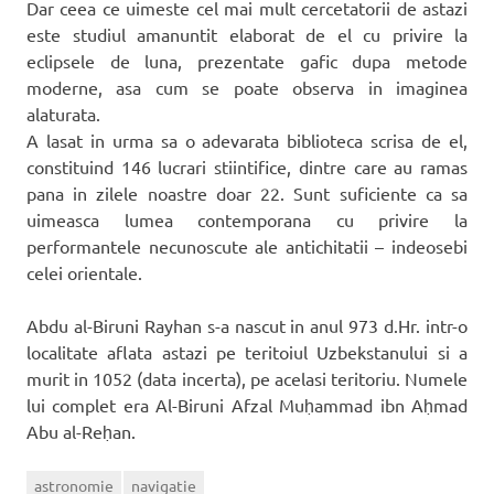
Dar ceea ce uimeste cel mai mult cercetatorii de astazi
este studiul amanuntit elaborat de el cu privire la
eclipsele de luna, prezentate gafic dupa metode
moderne, asa cum se poate observa in imaginea
alaturata.
A lasat in urma sa o adevarata biblioteca scrisa de el,
constituind 146 lucrari stiintifice, dintre care au ramas
pana in zilele noastre doar 22. Sunt suficiente ca sa
uimeasca lumea contemporana cu privire la
performantele necunoscute ale antichitatii – indeosebi
celei orientale.
Abdu al-Biruni Rayhan s-a nascut in anul 973 d.Hr. intr-o
localitate aflata astazi pe teritoiul Uzbekstanului si a
murit in 1052 (data incerta), pe acelasi teritoriu. Numele
lui complet era Al-Biruni Afzal Muḥammad ibn Aḥmad
Abu al-Reḥan.
astronomie
navigatie