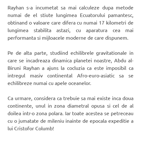
Rayhan s-a incumetat sa mai calculeze dupa metode
numai de el stiute lungimea Ecuatorului pamantesc,
obtinand o valoare care difera cu numai 17 kilometri de
lungimea stabilita astazi, cu aparatura cea mai
performanta si mijloacele moderne de care dispunem.
Pe de alta parte, studiind echilibrele gravitationale in
care se incadreaza dinamica planetei noastre, Abdu al-
Biruni Rayhan a ajuns la cocluzia ca este imposibil ca
intregul masiv continental Afro-euro-asiatic sa se
echilibreze numai cu apele oceanelor.
Ca urmare, considera ca trebuie sa mai existe inca doua
continente, unul in zona diametral opusa si cel de al
doilea intr-o zona polara. Iar toate acestea se petreceau
cu o jumatate de mileniu inainte de epocala expeditie a
lui Cristofor Columb!