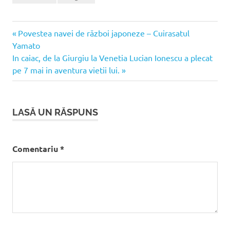
Articolul
Navigare
Povestea navei de război japoneze – Cuirasatul
anterior:
Yamato
în
Articolul
In caiac, de la Giurgiu la Venetia Lucian Ionescu a plecat
următor:
pe 7 mai in aventura vietii lui.
articole
LASĂ UN RĂSPUNS
Comentariu
*