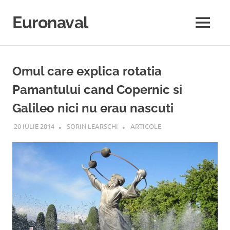
Sari
la
Euronaval
MENU
conținut
Omul care explica rotatia
Pamantului cand Copernic si
Galileo nici nu erau nascuti
20 IULIE 2014
SORIN LEARSCHI
ARTICOLE