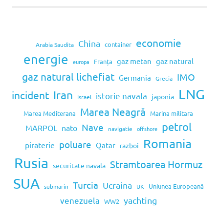
economie
China
container
Arabia Saudita
energie
gaz metan
gaz natural
Franța
europa
gaz natural lichefiat
IMO
Germania
Grecia
LNG
Iran
incident
istorie navala
japonia
Israel
Marea Neagră
Marea Mediterana
Marina militara
petrol
Nave
MARPOL
nato
navigatie
offshore
Romania
poluare
piraterie
Qatar
razboi
Rusia
Stramtoarea Hormuz
securitate navala
SUA
Turcia
Ucraina
Uniunea Europeană
submarin
UK
venezuela
yachting
WW2