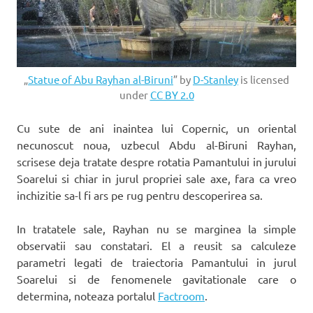
„
Statue of Abu Rayhan al-Biruni
” by
D-Stanley
is licensed
under
CC BY 2.0
Cu sute de ani inaintea lui Copernic, un oriental
necunoscut noua, uzbecul Abdu al-Biruni Rayhan,
scrisese deja tratate despre rotatia Pamantului in jurului
Soarelui si chiar in jurul propriei sale axe, fara ca vreo
inchizitie sa-l fi ars pe rug pentru descoperirea sa.
In tratatele sale, Rayhan nu se marginea la simple
observatii sau constatari. El a reusit sa calculeze
parametri legati de traiectoria Pamantului in jurul
Soarelui si de fenomenele gavitationale care o
determina, noteaza portalul
Factroom
.