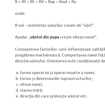
R = Rf + Rt + RV + Rap + Rval + Ra
unde:
R val – rezistența valurilor create de “vânt“.
Așadar „
crește viteza navei“.
vântul din pupa
Cunoașterea factorilor care influențează calități
pregătirea marinărească. Comportarea navei față 
direcția vântului. Orientarea este condiționată de
forma operei vii și operei moarte a navei;
forma și dimensiunile suprastructurilor;
viteza navei;
starea mării;
direcția din care primește vântul etc.