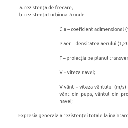
rezistența de frecare,
rezistența turbionară unde:
C a – coeficient adimensional (
P aer – densitatea aerului (1,
F – proiecția pe planul transver
V – viteza navei;
V vânt – viteza vântului (m/s)
vânt din pupa, vântul din pro
navei;
Expresia generală a rezistenței totale la înaintar