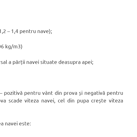
1,2 – 1,4 pentru nave);
206 kg/m3)
sal a părții navei situate deasupra apei;
 – pozitivă pentru vânt din prova și negativă pentru
va scade viteza navei, cel din pupa crește viteza
ea navei este: