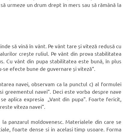
i să urmeze un drum drept în mers sau să rămână la
inde să vină în vânt. Pe vânt tare și viteză redusă cu
lurilor crește ruliul. Pe vânt din prova stabilitatea
us. Cu vânt din pupa stabilitatea este bună, în plus
u-se efecte bune de guvernare și viteză“.
intarea navei, observam ca la punctul c) al formulei
si greementul navei”. Deci este vorba despre nave
se aplica expresia „Vant din pupa”. Foarte fericit,
reste viteza navei”.
de la panzarul moldovenesc. Materialele din care se
ale, foarte dense si in acelasi timp usoare. Forma