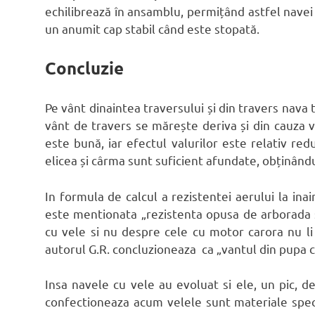
echilibrează în ansamblu, permițând astfel nave
un anumit cap stabil când este stopată.
Concluzie
Pe vânt dinaintea traversului și din travers nava t
vânt de travers se mărește deriva și din cauza va
este bună, iar efectul valurilor este relativ red
elicea și cârma sunt suficient afundate, obținând
In formula de calcul a rezistentei aerului la ina
este mentionata „rezistenta opusa de arborada 
cu vele si nu despre cele cu motor carora nu li 
autorul G.R. concluzioneaza ca „vantul din pupa c
Insa navele cu vele au evoluat si ele, un pic, 
confectioneaza acum velele sunt materiale speci