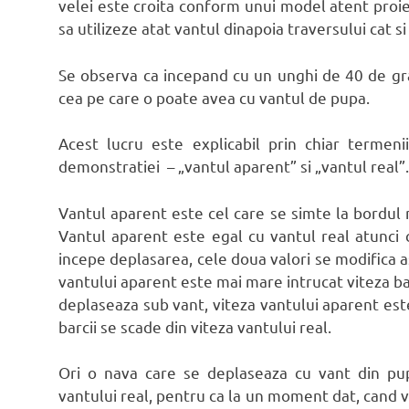
velei este croita conform unui model atent proiec
sa utilizeze atat vantul dinapoia traversului cat s
Se observa ca incepand cu un unghi de 40 de gr
cea pe care o poate avea cu vantul de pupa.
Acest lucru este explicabil prin chiar termenii
demonstratiei – „vantul aparent” si „vantul real”.
Vantul aparent este cel care se simte la bordul na
Vantul aparent este egal cu vantul real atunci
incepe deplasarea, cele doua valori se modifica a
vantului aparent este mai mare intrucat viteza bar
deplaseaza sub vant, viteza vantului aparent este
barcii se scade din viteza vantului real.
Ori o nava care se deplaseaza cu vant din pu
vantului real, pentru ca la un moment dat, cand vit