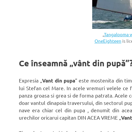
„
Tangalooma w
OneEighteen
is li
Ce înseamnă „vânt din pupă”
Expresia „
” este mostenita din tim
Vant din pupa
lui Stefan cel Mare. In acele vremuri velele c
panza groasa si grea si de forma patrata. Acele c
doar vantul dinapoia traversului, din sectorul pu
nave era chiar cel din pupa , denumit din aceas
urechilor oricarui capitan DIN ACEA VREME „
Vant