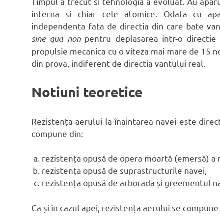
Timpul a trecut si tehnologia a evoluat. Au apar
interna si chiar cele atomice. Odata cu apar
independenta fata de directia din care bate van
sine qua non
pentru deplasarea intr-o directie
propulsie mecanica cu o viteza mai mare de 15 no
din prova, indiferent de directia vantului real.
Notiuni teoretice
Rezistența aerului la înaintarea navei este direc
compune din:
rezistența opusă de opera moartă (emersă) a 
rezistența opusă de suprastructurile navei,
rezistența opusă de arborada și greementul na
Ca și în cazul apei, rezistența aerului se compune 