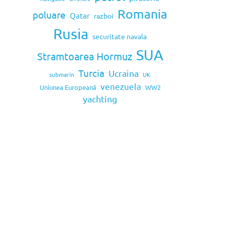
Romania
poluare
Qatar
razboi
Rusia
securitate navala
SUA
Stramtoarea Hormuz
Turcia
Ucraina
submarin
UK
venezuela
Uniunea Europeană
WW2
yachting