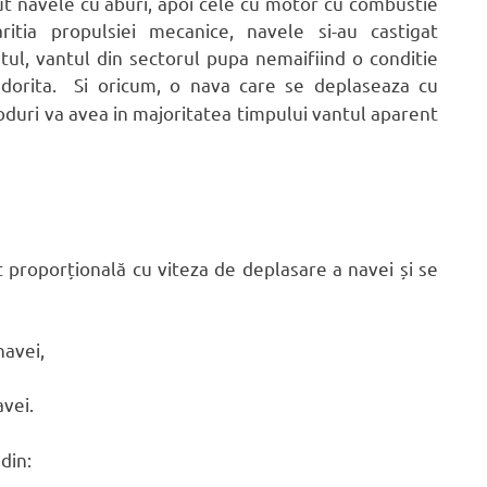
ut navele cu aburi, apoi cele cu motor cu combustie
itia propulsiei mecanice, navele si-au castigat
tul, vantul din sectorul pupa nemaifiind o conditie
 dorita. Si oricum, o nava care se deplaseaza cu
duri va avea in majoritatea timpului vantul aparent
t proporțională cu viteza de deplasare a navei și se
navei,
vei.
din: