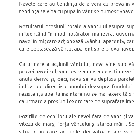
Navele care au tendința de a veni cu prova în 
tendința să vină cu pupa în vânt se numesc «nave
Rezultatul presiunii totale a vântului asupra su
influențând în mod hotărâtor manevra, guvernar
navei în mișcare acționează «vântul aparent», care
care deplasează vântul aparent spre prova navei.
Ca urmare a acțiunii vântului, nava vine sub vâ
provei navei sub vânt este anulată de acțiunea s
anula deriva și, deci, nava se va deplasa parale
indicat de direcția drumului deasupra fundului. 
rezistența apei la înaintare nu se mai exercită si
ca urmare a presiunii exercitate pe suprafața ime
Pozițiile de echilibru ale navei față de vânt și va
viteza de marș, forța vântului și starea mării. 
situație în care acțiunile derivatoare ale vânt