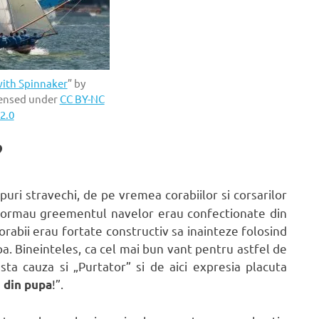
ith Spinnaker
” by
censed under
CC BY-NC
2.0
?
puri stravechi, de pe vremea corabiilor si corsarilor
e formau greementul navelor erau confectionate din
orabii erau fortate constructiv sa inainteze folosind
pa. Bineinteles, ca cel mai bun vant pentru astfel de
ta cauza si „Purtator” si de aici expresia placuta
!”.
 din pupa