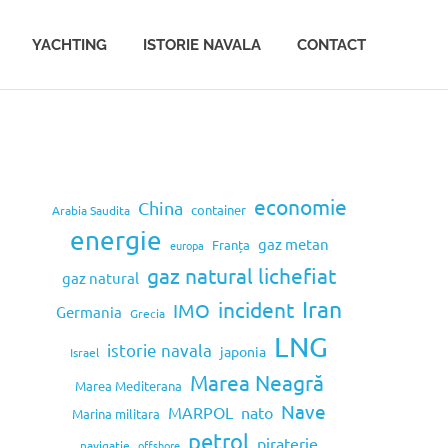
YACHTING
ISTORIE NAVALA
CONTACT
economie
China
container
Arabia Saudita
energie
gaz metan
Franța
europa
gaz natural lichefiat
gaz natural
Iran
incident
IMO
Germania
Grecia
LNG
istorie navala
japonia
Israel
Marea Neagră
Marea Mediterana
Nave
MARPOL
nato
Marina militara
petrol
piraterie
navigatie
offshore