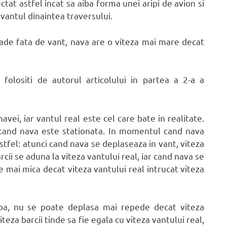
tat astfel incat sa aiba forma unei aripi de avion si
i vantul dinaintea traversului.
ade fata de vant, nava are o viteza mai mare decat
 folositi de autorul articolului in partea a 2-a a
vei, iar vantul real este cel care bate in realitate.
 cand nava este stationata. In momentul cand nava
stfel: atunci cand nava se deplaseaza in vant, viteza
cii se aduna la viteza vantului real, iar cand nava se
 mai mica decat viteza vantului real intrucat viteza
pa, nu se poate deplasa mai repede decat viteza
eza barcii tinde sa fie egala cu viteza vantului real,