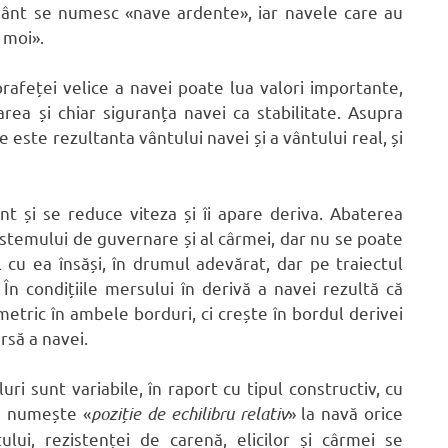
vânt se numesc «nave ardente», iar navele care au
 moi».
prafeței velice a navei poate lua valori importante,
ea și chiar siguranța navei ca stabilitate. Asupra
 este rezultanta vântului navei și a vântului real, și
nt și se reduce viteza și îi apare deriva. Abaterea
istemului de guvernare și al cârmei, dar nu se poate
l cu ea însăși, în drumul adevărat, dar pe traiectul
În condițiile mersului în derivă a navei rezultă că
metric în ambele borduri, ci crește în bordul derivei
rsă a navei.
luri sunt variabile, în raport cu tipul constructiv, cu
Se numește «
poziție de echilibru
relativ
» la navă orice
ului, rezistenței de carenă, elicilor și cârmei se