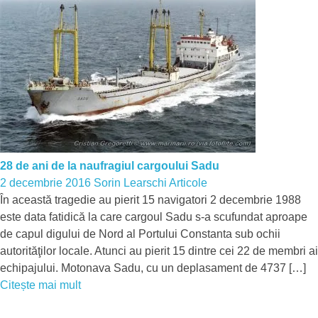
28 de ani de la naufragiul cargoului Sadu
2 decembrie 2016
Sorin Learschi
Articole
În această tragedie au pierit 15 navigatori 2 decembrie 1988
este data fatidică la care cargoul Sadu s-a scufundat aproape
de capul digului de Nord al Portului Constanta sub ochii
autorităţilor locale. Atunci au pierit 15 dintre cei 22 de membri ai
echipajului. Motonava Sadu, cu un deplasament de 4737 […]
Citește mai mult