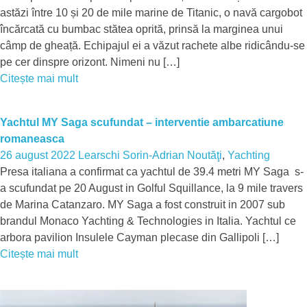
astăzi între 10 și 20 de mile marine de Titanic, o navă cargobot
încărcată cu bumbac stătea oprită, prinsă la marginea unui
câmp de gheață. Echipajul ei a văzut rachete albe ridicându-se
pe cer dinspre orizont. Nimeni nu […]
Citește mai mult
Yachtul MY Saga scufundat – interventie ambarcatiune
romaneasca
26 august 2022
Learschi Sorin-Adrian
Noutăţi
,
Yachting
Presa italiana a confirmat ca yachtul de 39.4 metri MY Saga s-
a scufundat pe 20 August in Golful Squillance, la 9 mile travers
de Marina Catanzaro. MY Saga a fost construit in 2007 sub
brandul Monaco Yachting & Technologies in Italia. Yachtul ce
arbora pavilion Insulele Cayman plecase din Gallipoli […]
Citește mai mult