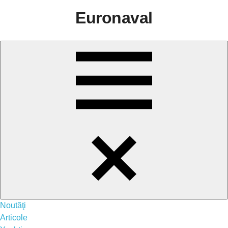
Sari
Euronaval
la
conținut
Menu
Noutăţi
Articole