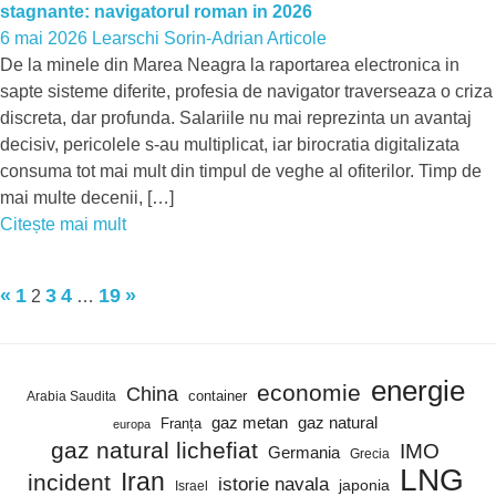
stagnante: navigatorul roman in 2026
6 mai 2026
Learschi Sorin-Adrian
Articole
De la minele din Marea Neagra la raportarea electronica in
sapte sisteme diferite, profesia de navigator traverseaza o criza
discreta, dar profunda. Salariile nu mai reprezinta un avantaj
decisiv, pericolele s-au multiplicat, iar birocratia digitalizata
consuma tot mai mult din timpul de veghe al ofiterilor. Timp de
mai multe decenii, […]
Citește mai mult
Articole
Articole
Paginație
«
1
3
4
19
»
2
…
anterioare
următoare
articole
energie
economie
China
container
Arabia Saudita
gaz metan
gaz natural
Franța
europa
gaz natural lichefiat
IMO
Germania
Grecia
LNG
Iran
incident
istorie navala
japonia
Israel