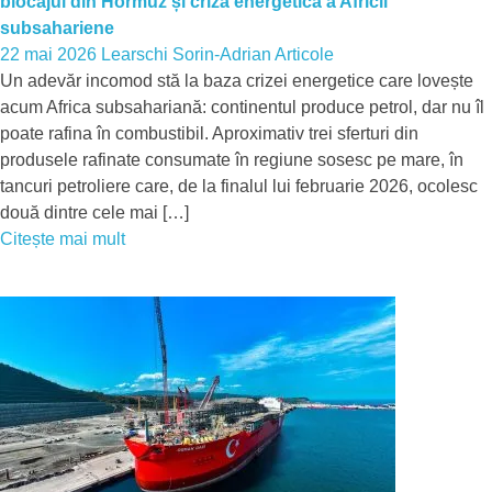
blocajul din Hormuz și criza energetică a Africii
subsahariene
22 mai 2026
Learschi Sorin-Adrian
Articole
Un adevăr incomod stă la baza crizei energetice care lovește
acum Africa subsahariană: continentul produce petrol, dar nu îl
poate rafina în combustibil. Aproximativ trei sferturi din
produsele rafinate consumate în regiune sosesc pe mare, în
tancuri petroliere care, de la finalul lui februarie 2026, ocolesc
două dintre cele mai […]
Citește mai mult