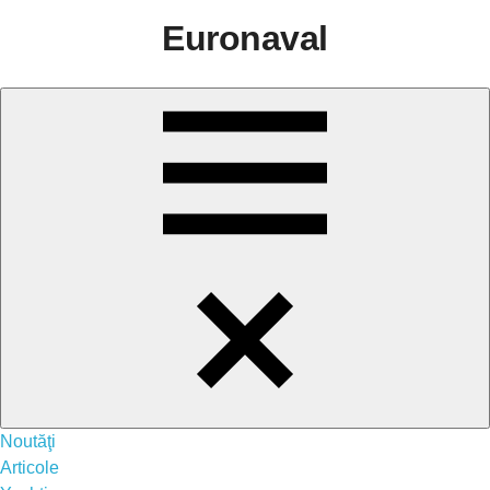
Sari
Euronaval
la
conținut
Menu
Noutăţi
Articole