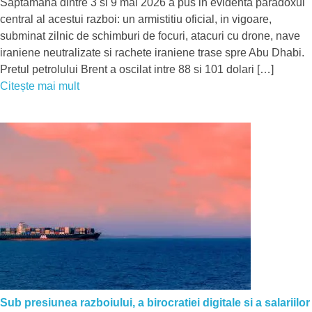
Saptamana dintre 3 si 9 mai 2026 a pus in evidenta paradoxul
central al acestui razboi: un armistitiu oficial, in vigoare,
subminat zilnic de schimburi de focuri, atacuri cu drone, nave
iraniene neutralizate si rachete iraniene trase spre Abu Dhabi.
Pretul petrolului Brent a oscilat intre 88 si 101 dolari […]
Citește mai mult
Sub presiunea razboiului, a birocratiei digitale si a salariilor