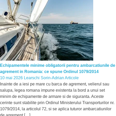
Echipamentele minime obligatorii pentru ambarcatiunile de
agrement in Romania: ce spune Ordinul 1079/2014
10 mai 2026
Learschi Sorin-Adrian
Articole
Inainte de a iesi pe mare cu barca de agrement, velierul sau
salupa, legea romana impune existenta la bord a unui set
minim de echipamente de armare si de siguranta. Aceste
cerinte sunt stabilite prin Ordinul Ministerului Transporturilor nr.
1079/2014, la articolul 72, si se aplica tuturor ambarcatiunilor
de agrement […]