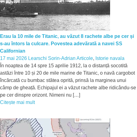
Erau la 10 mile de Titanic, au văzut 8 rachete albe pe cer și
s-au întors la culcare. Povestea adevărată a navei SS
Californian
17 mai 2026
Learschi Sorin-Adrian
Articole
,
Istorie navala
În noaptea de 14 spre 15 aprilie 1912, la o distanță socotită
astăzi între 10 și 20 de mile marine de Titanic, o navă cargobot
încărcată cu bumbac stătea oprită, prinsă la marginea unui
câmp de gheață. Echipajul ei a văzut rachete albe ridicându-se
pe cer dinspre orizont. Nimeni nu […]
Citește mai mult