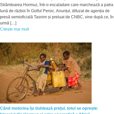
Strâmtoarea Hormuz, într-o escaladare care marchează a patra
lună de război în Golful Persic. Anunțul, difuzat de agenția de
presă semioficială Tasnim și preluat de CNBC, vine după ce, în
urmă […]
Citește mai mult
Când motorina își dublează prețul, totul se oprește: