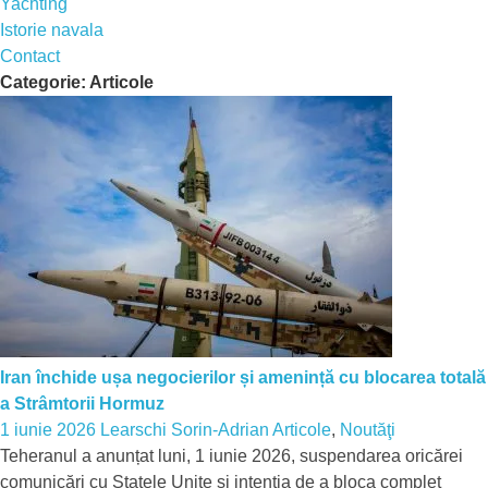
Yachting
Istorie navala
Contact
Categorie:
Articole
Iran închide ușa negocierilor și amenință cu blocarea totală
a Strâmtorii Hormuz
1 iunie 2026
Learschi Sorin-Adrian
Articole
,
Noutăţi
Teheranul a anunțat luni, 1 iunie 2026, suspendarea oricărei
comunicări cu Statele Unite și intenția de a bloca complet