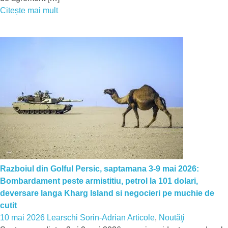
Citește mai mult
Razboiul din Golful Persic, saptamana 3-9 mai 2026:
Bombardament peste armistitiu, petrol la 101 dolari,
deversare langa Kharg Island si negocieri pe muchie de
cutit
10 mai 2026
Learschi Sorin-Adrian
Articole
,
Noutăţi