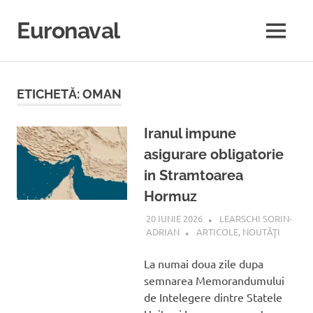
Sari
la
Euronaval
MENU
conținut
ETICHETĂ:
OMAN
Iranul impune
asigurare obligatorie
in Stramtoarea
Hormuz
20 IUNIE 2026
LEARSCHI SORIN-
ADRIAN
ARTICOLE
,
NOUTĂŢI
La numai doua zile dupa
semnarea Memorandumului
de Intelegere dintre Statele