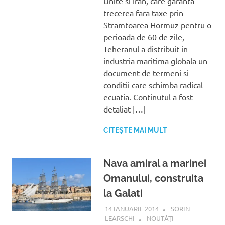
Unite si Iran, care garanta
trecerea fara taxe prin
Stramtoarea Hormuz pentru o
perioada de 60 de zile,
Teheranul a distribuit in
industria maritima globala un
document de termeni si
conditii care schimba radical
ecuatia. Continutul a fost
detaliat […]
CITEȘTE MAI MULT
Nava amiral a marinei
Omanului, construita
la Galati
14 IANUARIE 2014
SORIN
LEARSCHI
NOUTĂŢI