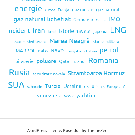
energie
gaz metan
gaz natural
Franța
europa
gaz natural lichefiat
IMO
Germania
Grecia
LNG
Iran
incident
istorie navala
japonia
Israel
Marea Neagră
Marea Mediterana
Marina militara
petrol
Nave
MARPOL
nato
navigatie
offshore
Romania
poluare
piraterie
Qatar
razboi
Rusia
Stramtoarea Hormuz
securitate navala
SUA
Turcia
Ucraina
Uniunea Europeană
submarin
UK
venezuela
yachting
WW2
WordPress Theme: Poseidon by ThemeZee.